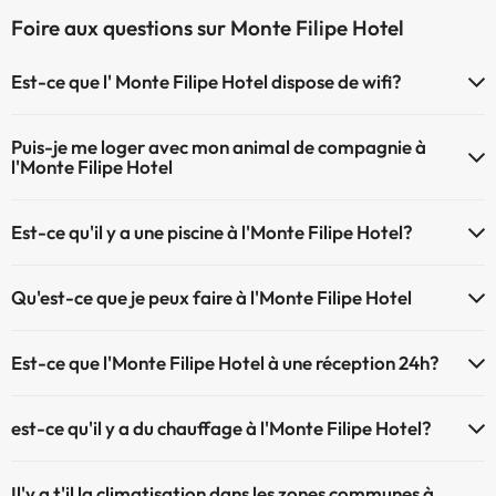
Foire aux questions sur Monte Filipe Hotel
Est-ce que l' Monte Filipe Hotel dispose de wifi?
Le Monte Filipe Hotel dispose du Wifi.
Puis-je me loger avec mon animal de compagnie à
l'Monte Filipe Hotel
À l'hôtel Monte Filipe Hotel les animaux de compagnie ne sont pas
Est-ce qu'il y a une piscine à l'Monte Filipe Hotel?
admis.
Oui, l'@@ à une piscine (ce service peut être payant). Ici vous avez
Qu'est-ce que je peux faire à l'Monte Filipe Hotel
plus d'info sur la piscine et d'autres installations.
Le Monte Filipe Hotel propose les activités suivantes (certaines
Piscine extérieure (saison d'été)
Est-ce que l'Monte Filipe Hotel à une réception 24h?
peuvent être payantes) :
L'Monte Filipe Hotel dispose de récepction 24h
Service de massages
est-ce qu'il y a du chauffage à l'Monte Filipe Hotel?
Oui, l'Monte Filipe Hotel dispose de chauffage dans lez zones
Il'y a t'il la climatisation dans les zones communes à
communes