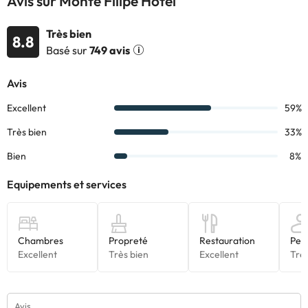
Avis sur Monte Filipe Hotel
20 km des rives du Tage, qui offre la possibilité de repérer les
oiseaux et faire randonnée.
Très bien
8.8
Basé sur
749 avis
Certains des services indiqués peuvent être payants. Vous
pouvez consulter les tarifs directement auprès de
l’établissement. Toutes les informations figurant sur cette fiche
sont susceptibles d’être modifiées par l’hébergement. Si vous
avez des questions, contactez-nous.
Avis