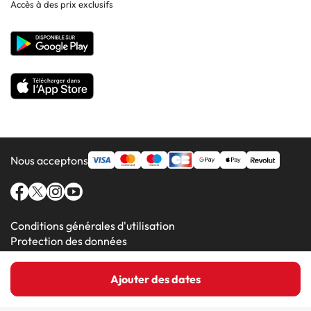
Accès à des prix exclusifs
Hôtels à Lluchmajor
Site corporate
Hôtels en Valence
Hôtels en Grenade
Nous acceptons
Conditions générales d'utilisation
Protection des données
Politique en matière de cookies
Ajouter des dates
Amimir.com (C) 2016-2026 - Viajes Para Ti S.L.U