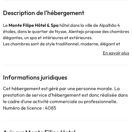
Description de l'hébergement
Le
Monte Filipe Hôtel & Spa
hôtel dans la ville de Alpalhão 4
étoiles, dans le quartier de Nysse, Alentejo propose des chambres
élégantes, un spa et intérieures et extérieures.
Les chambres sont de style traditionnel, moderne, élégant et
décorées avec des éléments faits à la main avec de l'argile, de la
broderie et de la dentelle. Elles sont équipées d'une télévision
avec internet IP.
Le restaurant Chaparro Mont Filipe prépare un petit-déjeuner
Informations juridiques
buffet chaque matin, qui peut être servi dans les chambres sur
demande. Il propose une cuisine traditionnelle préparée avec des
Cet hébergement est géré par une personne morale. La
produits locaux pour le déjeuner et le dîner.
prestation de service d’hébergement est donc réalisée dans
L'hôtel dispose d'une piscine intérieure, hammam, salle de fitness
le cadre d’une activité commerciale ou professionnelle.
et sauna. En outre, l'établissement propose une aire de jeux et
Numéro de licence : 4085
des massages.
L'hôtel est à moins de 30 km Amieira château, à 20 miles Rodão
Portas, à 27 km de Marvão et son imposant château et moins de