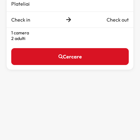
Check in
Check out
1 camera
2 adulti
Cercare