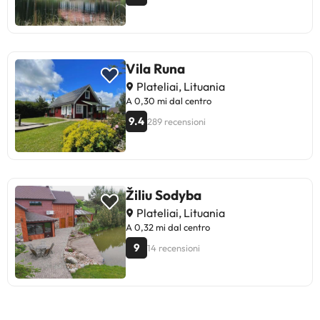
Vila Runa
Plateliai, Lituania
A 0,30 mi dal centro
9.4
289 recensioni
Žiliu Sodyba
Plateliai, Lituania
A 0,32 mi dal centro
9
14 recensioni