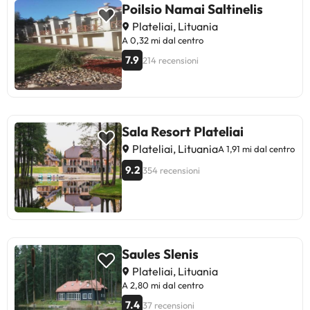
Poilsio Namai Saltinelis
Plateliai, Lituania
A 0,32 mi dal centro
7.9
214 recensioni
Sala Resort Plateliai
Plateliai, Lituania
A 1,91 mi dal centro
9.2
354 recensioni
Saules Slenis
Plateliai, Lituania
A 2,80 mi dal centro
7.4
37 recensioni