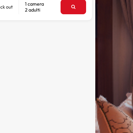
1 camera
ck out
2 adulti