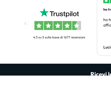
ho t
conv
ho t
affi
4.5 su 5 sulla base di 1677 recensioni
Luci
Ricevi l
Sii il primo a scoprire incredibili offerte d
2
Inserisci il tuo ind