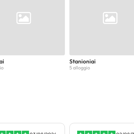
ai
Stanioniai
io
5 alloggio