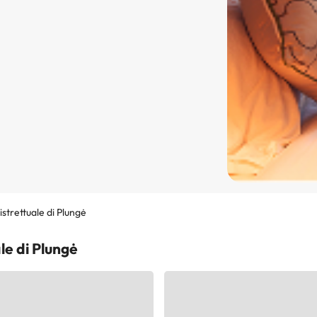
trettuale di Plungė
le di Plungė