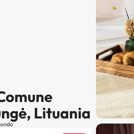
a Comune
ungė, Lituania
 mondo