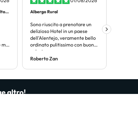
2026
01/08/2026
olto…
Albergo Rural
Viaggiar
Sono riuscito a prenotare un
Amimir.
delizioso Hotel in un paese
trovare l
dell'Alentejo, veramente bello
termini d
 mi
ordinato pulitissimo con buona
conveni
n
colazione
Consiglio
conside
Roberto Zan
ANGELO
ue altro!
nti dal nostro sito e dalla nostra app. Più di
o?
Iscrivimi ora