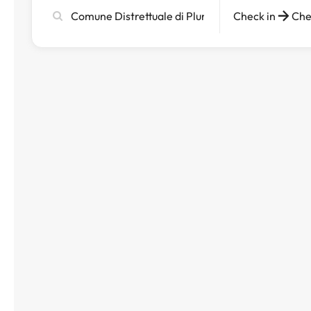
Cerca
Check in
Che
città,
hotel
o
destinazione