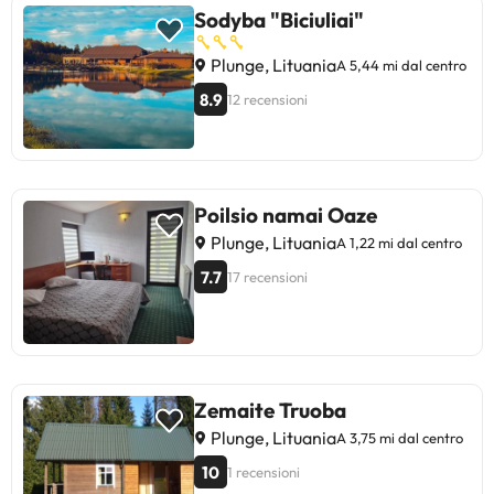
Sodyba "Biciuliai"
Plunge, Lituania
A 5,44 mi dal centro
8.9
12 recensioni
Poilsio namai Oaze
Plunge, Lituania
A 1,22 mi dal centro
7.7
17 recensioni
Zemaite Truoba
Plunge, Lituania
A 3,75 mi dal centro
10
1 recensioni