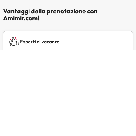
Vantaggi della prenotazione con
Amimir.com!
Esperti di vacanze
Gestiamo marchi di viaggio di successo da oltre 20
anni.
Servizio clienti 24 ore su 24
Contattateci in qualsiasi momento, per qualsiasi
necessità.
Prezzi esclusivi
Trovate offerte esclusive per i vostri hotel preferiti
con Amimir Selection.