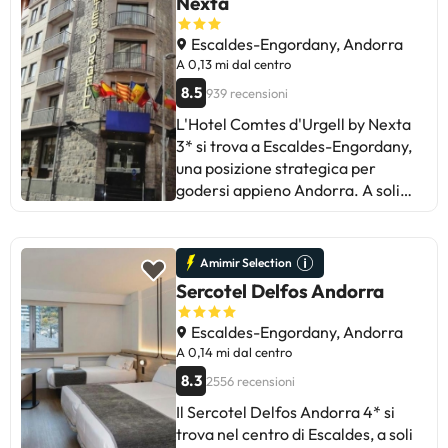
Nexta
Escaldes-Engordany, Andorra
A 0,13 mi dal centro
8.5
939 recensioni
L'Hotel Comtes d'Urgell by Nexta
3* si trova a Escaldes-Engordany,
una posizione strategica per
godersi appieno Andorra. A soli
200 metri dal Centro Termale
Caldea e vicinissimo alla vivace
zona commerciale, è la
Amimir Selection
sistemazione perfetta per una fuga
Sercotel Delfos Andorra
all'insegna del relax, dello shopping
e della natura. Puoi anche
Escaldes-Engordany, Andorra
combinare il tuo soggiorno con
A 0,14 mi dal centro
esperienze uniche come Naturland,
8.3
2556 recensioni
escursioni nelle valli e nelle
montagne o attività culturali nel
Il Sercotel Delfos Andorra 4* si
Principato. Scegli tu il programma!
trova nel centro di Escaldes, a soli