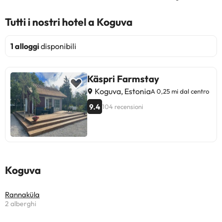
Tutti i nostri hotel a Koguva
1 alloggi
disponibili
Käspri Farmstay
Koguva, Estonia
A 0,25 mi dal centro
9.4
104 recensioni
Koguva
Rannaküla
2 alberghi