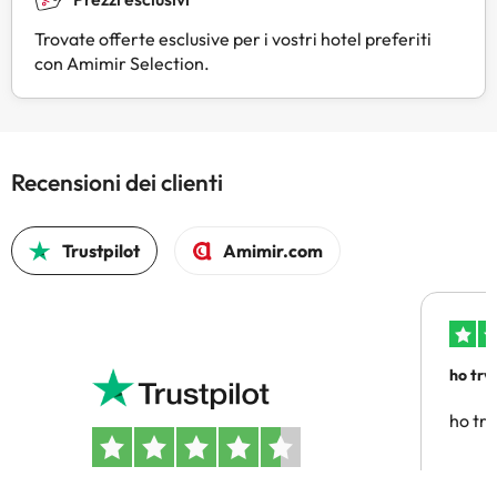
Trovate offerte esclusive per i vostri hotel preferiti
con Amimir Selection.
Recensioni dei clienti
Trustpilot
Amimir.com
ho trv
affidab
ho tro