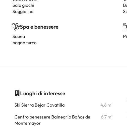
Sala giochi
B
Soggiorno
S
Spa e benessere
Sauna
P
bagno turco
Luoghi di interesse
i
Ski Sierra Bejar Covatilla
4,6 mi
i
Centro benessere Balneario Baños de
6,7 mi
Montemayor