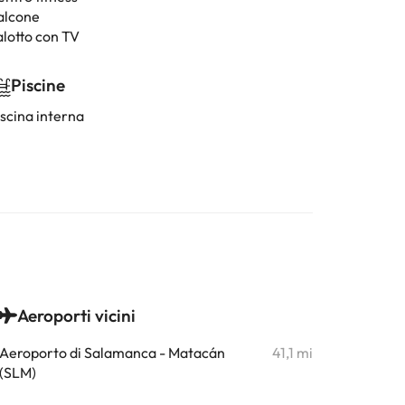
alcone
alotto con TV
Piscine
iscina interna
Aeroporti vicini
Aeroporto di Salamanca - Matacán
41,1 mi
(SLM)