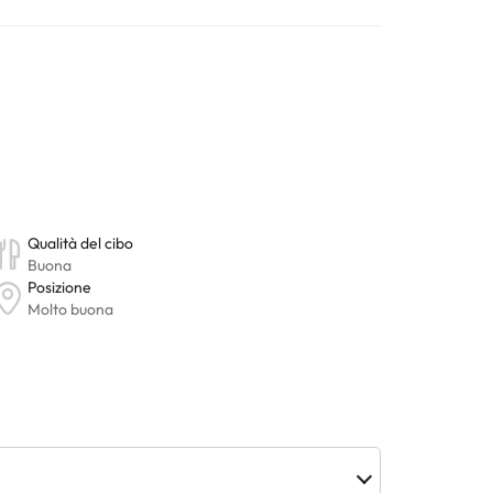
 caffetteria, grill-inn con forni a legna, ampie sale,
ferta gastronomica di qualità.
li, il fascino del più tradizionale mescolato al comfort
utore.
nno
jacuzzi
. Dispone inoltre di
palestra
, piscina
ura. Tutte le informazioni presenti in questa pagina