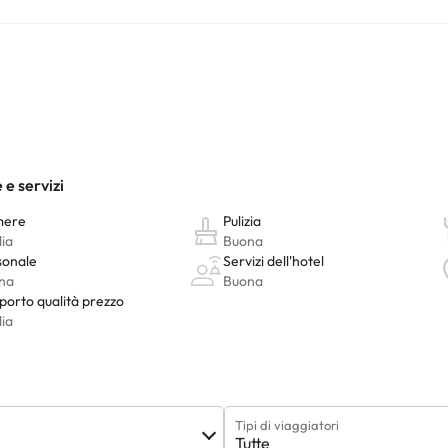
lusso
, alcune con vasca idromassaggio e aria condizionata, ristorante,
 centro di idroterapia-spa, trattamenti di salute e bellezza
e un'of
 benvenuto, conquistano i tuoi sensi, ti fanno sognare e goderti i dettag
 può gustare una
cucina tradizionale
condita con il meglio del cibo d'a
condizionata, TV. Satellite, telefono e asciugacapelli. Alcuni di loro ha
ttima gastronomia
Animali domestici ammessi nelle camere.
nto. Puoi consultare le relative tariffe direttamente presso la strutt
e hai dubbi, contattaci.
Tipi di viaggiatori
Tutte