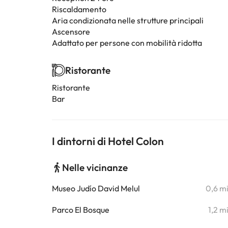
Riscaldamento
Aria condizionata nelle strutture principali
Ascensore
Adattato per persone con mobilità ridotta
Ristorante
Ristorante
Bar
I dintorni di Hotel Colon
Nelle vicinanze
Museo Judío David Melul
0,6 m
Parco El Bosque
1,2 m