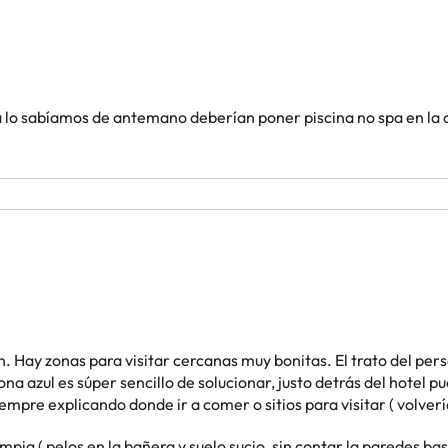
ya lo sabíamos de antemano deberían poner piscina no spa en la 
. Hay zonas para visitar cercanas muy bonitas. El trato del per
zona azul es súper sencillo de solucionar, justo detrás del hotel
pre explicando donde ir a comer o sitios para visitar ( volverí
pia ( pelos en la bañera y suelo sucio, sin contar la paredes ba