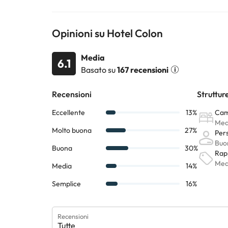
Completamente rinnovato, dispone di
74 camere di 
sale riunioni,
piscina riscaldata dinamica, palestra,
Opinioni su Hotel Colon
È un hotel in cui le esperienze sono la nostra carta di
Media
che dona al mondo moderno.
6.1
Basato su
167 recensioni
Il Colón Hotel è un ristorante aperto a tutti, dove si
Servizi dell'hotel: camere con vista sulla Sierra, aria 
coperta, caffetteria, ristorante, grill e tisaneria. O
Alcuni dei servizi indicati potrebbero essere a pagame
sono soggette a modifiche da parte della struttura. S
Recensioni
Tutte