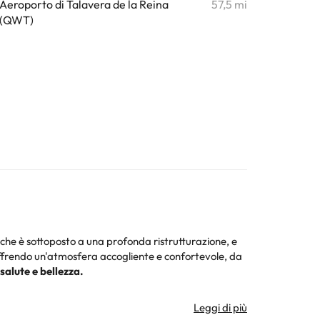
Aeroporto di Talavera de la Reina
57,5 mi
(QWT)
, che è sottoposto a una profonda ristrutturazione, e
, offrendo un'atmosfera accogliente e confortevole, da
salute e bellezza.
ostruzione e finiture, sono le caratteristiche che