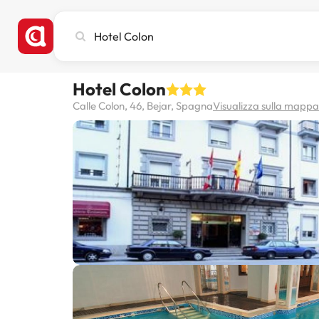
Cerca
città,
hotel
o
Hotel Colon
destinazione
Calle Colon, 46, Bejar, Spagna
Visualizza sulla mappa