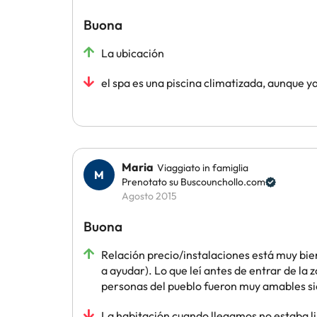
Buona
La ubicación
el spa es una piscina climatizada, aunque 
Maria
Viaggiato in famiglia
Prenotato su Buscounchollo.com
Agosto 2015
Buona
Relación precio/instalaciones está muy bien
a ayudar). Lo que leí antes de entrar de la 
personas del pueblo fueron muy amables siem
La habitación cuando llegamos no estaba lim