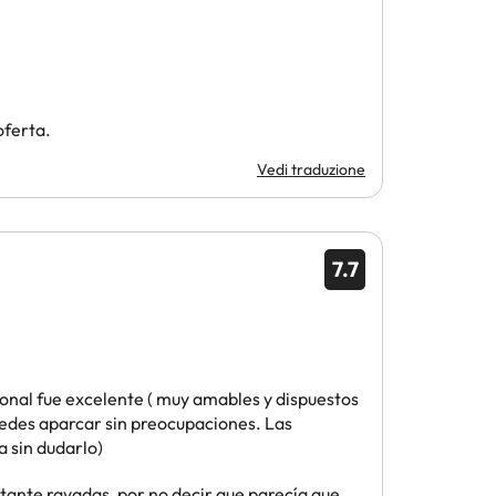
oferta.
Vedi traduzione
7.7
sonal fue excelente ( muy amables y dispuestos
 puedes aparcar sin preocupaciones. Las
a sin dudarlo)
stante rayadas, por no decir que parecía que