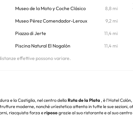
Museo de la Moto y Coche Clásico
8,8 mi
Museo Pérez Comendador-Leroux
9,2 mi
Piazza di Jerte
11,4 mi
Piscina Natural El Nogalón
11,4 mi
 distanze effettive possono variare.
dura e la Castiglia, nel centro della
Ruta de la Plata
, è l'Hotel Colón
 strutture moderne, nonché un'estetica attenta in tutte le sue sezioni
torni, riacquista forza e
riposo
grazie al suo ristorante e al suo centro
 strutture moderne e uniche, personale qualificato, materiali nobili in c
a de Béjar, molto vicino alla
stazione La Covatilla Ski
.