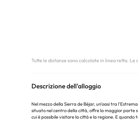
Tutte le distanze sono calcolate in linea retta. Le
Descrizione dell'alloggio
Nel mezzo della Sierra de Béjar, un'oasi tra l'Estrema
situato nel centro della città, offre la maggior parte
cui è possibile visitare la città e la regione. E quando 
Servizio squisito, servizio piacevole e personalizzato,
definiscono l'Hotel Colón, situato nel cuore della Sierr