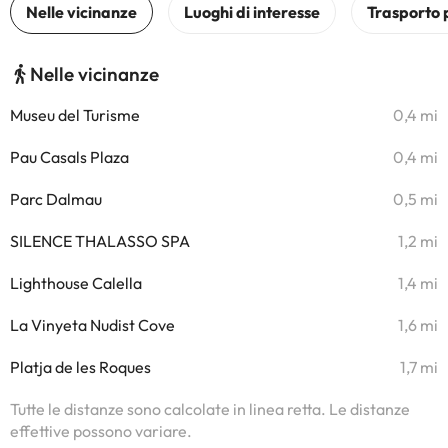
Nelle vicinanze
Museu del Turisme
0,4 mi
Pau Casals Plaza
0,4 mi
Parc Dalmau
0,5 mi
SILENCE THALASSO SPA
1,2 mi
Lighthouse Calella
1,4 mi
La Vinyeta Nudist Cove
1,6 mi
Platja de les Roques
1,7 mi
Tutte le distanze sono calcolate in linea retta. Le distanze
effettive possono variare.