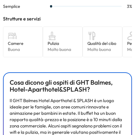
Alcuni dei servizi indicati potrebbero essere a pagamento. Puoi
consultare le relative tariffe direttamente presso la struttura.
Tutte le informazioni presenti in questa pagina sono soggette a
modifiche da parte della struttura. Se hai dubbi, contattaci.
Cosa dicono gli ospiti di GHT Balmes,
Hotel-Aparthotel&SPLASH?
Il GHT Balmes Hotel Aparthotel & SPLASH è un luogo
ideale per le famiglie, con aree comuni rinnovate e
animazione per bambini in estate. Il buffet ha un buon
rapporto qualità-prezzo e la posizione è a 10 minuti dalla
zona commerciale. Alcuni ospiti segnalano problemi con il
wifi e la pulizia, ma in generale valutano positivamente il