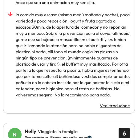
hace que sea una animación muy sencilla.
la comida muy escasa (mismo menú mañana y noche), poca
variedad y poca reposición. iogurt y fruta agotada a
escasos 30min. de la apertura del comedor y no reponían
muy a menudo. Sobre la prevención para el covid, allí había
gente que se bajaba la mascarilla en el buffett y les tenian
que ir llamando la atención pero no había ni guantes de
plastico ni nada, allí todo el mundo cogía las pinzas sin
ningún tipo de prevención. (minimamente guantes de
plastico de usar y tirar). el buffett muy masificado. Por otra
parte, a lo que respecta la piscina, había mujeres (entiendo
que por tema cultural) bañándose vestidas completamente,
pañuelo en la cabeza incluido por lo que bastante sucio a mi
entender, poco higienico para el resto de bañistas. No
volveremos seguro. No lo recomiendo para nada.
Vedi traduzione
Nelly
Viaggiato in famiglia
6
Prenotato su Buscounchollo.com