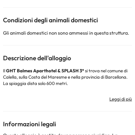
Condizioni degli animali domestici
Gli animali domestici non sono ammessi in questa struttura.
Descrizione dell'alloggio
Il
GHT Balmes Aparthotel & SPLASH 3*
si trova nel comune di
Calella, sulla Costa del Maresme e nella provincia di Barcellona.
La spiaggia dista solo 600 metri.
La struttura dispone di reception aperta 24 ore su 24, per
assistervi ogni volta che ne avete bisogno, connessione Wi-Fi
gratuita in tutta la struttura, aria condizionata e riscaldamento e
parcheggio interno (a pagamento). Se sei un appassionato di
ciclismo, l'hotel offre un servizio di deposito bici, un'officina, un
Informazioni legali
punto lavaggio e informazioni sui migliori percorsi della zona ;)
Questo hotel accetta animali domestici (fino a 20 kg e con un