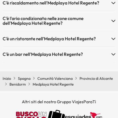
C'è riscaldamento nell'Medplaya Hotel Regente?
Sì, l'Medplaya Hotel Regente dispone di riscaldamento nelle aree
C'è l'aria condizionata nelle zone comune
comuni
dell'Medplaya Hotel Regente?
Sì, Medplaya Hotel Regente dispone di aria condizionata nelle aree
C'è un ristorante nell'Medplaya Hotel Regente?
comuni.
Sì, Medplaya Hotel Regente ha un ristorante.
C'è un bar nell'Medplaya Hotel Regente?
Sì, Medplaya Hotel Regente ha un bar.
Inizio
Spagna
Comunità Valenciana
Provincia di Alicante
Benidorm
Medplaya Hotel Regente
Altri siti del nostro Gruppo ViajesParaTi