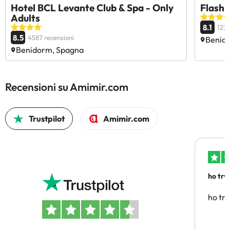
Hotel BCL Levante Club & Spa - Only
Flash
Adults
8.1
1279
8.5
4587 recensioni
Benid
Benidorm, Spagna
Recensioni su Amimir.com
Trustpilot
Amimir.com
ho trv
affidab
ho tro