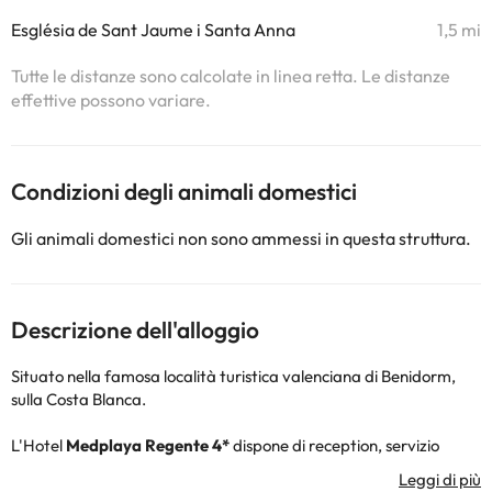
Església de Sant Jaume i Santa Anna
1,5 mi
Tutte le distanze sono calcolate in linea retta. Le distanze
effettive possono variare.
Condizioni degli animali domestici
Gli animali domestici non sono ammessi in questa struttura.
Descrizione dell'alloggio
Situato nella famosa località turistica valenciana di Benidorm,
sulla Costa Blanca.
L'Hotel
Medplaya Regente 4*
dispone di reception, servizio
ristorante, connessione Wi-Fi gratuita alla reception, parcheggio
(a pagamento), oltre a piscine all'aperto e un'area per i più