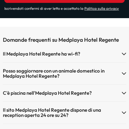
Iscrivendoti confermi di aver letto e accettato la
Politica sulla privacy
Domande frequenti su Medplaya Hotel Regente
Il Medplaya Hotel Regente ha wi-fi?
Il Medplaya Hotel Regente dispone di Wi-Fi.
Posso soggiornare con un animale domestico in
Medplaya Hotel Regente?
Gli animali non sono ammessi a Medplaya Hotel Regente.
C'è piscina nell'Medplaya Hotel Regente?
Sì, l'hotel ha una piscina (questo servizio può essere a pagamento).
Il sito Medplaya Hotel Regente dispone di una
Qui potete trovare maggiori informazioni sulla piscina e sulle altri
reception aperta 24 ore su 24?
installazioni.
Sì, l'Medplaya Hotel Regente ha una reception aperta 24 ore su 24
Piscina all'aperto (stagione estiva)