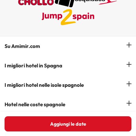
Su Amimir.com
Il Nostro Team
I migliori hotel in Spagna
La mia prenotazione
Hotel a Salou
I migliori hotel nelle isole spagnole
Iscrivetevi alla nostra newsletter
Hotel a Benidorm
Opinioni
Hotel a Tenerife
Hotel nelle coste spagnole
Hotel a Cádiz
Hotel a Ibiza
Hotel a Torremolinos
Costa del Sol
In primo piano
Aggiungi le date
Hotel a Maiorca
Costa Blanca