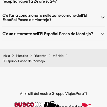
reception aperta 24 ore su 24?
installazioni.
Sì, l'El Español Paseo de Montejo ha una reception aperta 24 ore su
Piscina all'aperto (stagione estiva)
C'è l'aria condizionata nelle zone comune dell'El
24
Español Paseo de Montejo?
Sì, El Español Paseo de Montejo dispone di aria condizionata nelle
C'è un ristorante nell'El Español Paseo de Montejo?
aree comuni.
Sì, El Español Paseo de Montejo ha un ristorante.
Inizio
Messico
Yucatán
Mérida
El Español Paseo de Montejo
Altri siti del nostro Gruppo ViajesParaTi