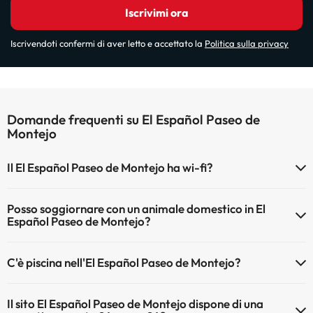
Iscrivimi ora
Iscrivendoti confermi di aver letto e accettato la
Politica sulla privacy
Domande frequenti su El Español Paseo de
Montejo
Il El Español Paseo de Montejo ha wi-fi?
Il El Español Paseo de Montejo dispone di Wi-Fi.
Posso soggiornare con un animale domestico in El
Español Paseo de Montejo?
Gli animali non sono ammessi a El Español Paseo de Montejo.
C'è piscina nell'El Español Paseo de Montejo?
Sì, l'hotel ha una piscina (questo servizio può essere a pagamento).
Il sito El Español Paseo de Montejo dispone di una
Qui potete trovare maggiori informazioni sulla piscina e sulle altri