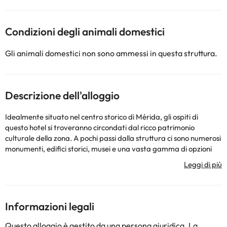
Condizioni degli animali domestici
Gli animali domestici non sono ammessi in questa struttura.
Descrizione dell'alloggio
Idealmente situato nel centro storico di Mérida, gli ospiti di
questo hotel si troveranno circondati dal ricco patrimonio
culturale della zona. A pochi passi dalla struttura ci sono numerosi
monumenti, edifici storici, musei e una vasta gamma di opzioni
gastronomiche. Persone troveranno i parchi industriali a soli 25
minuti di auto, mentre il porto, Progreso, Chichén Itzá, Tizimín e
Valladolid sono a soli 30 minuti di auto dall'hotel. Persone d'affari
apprezzeranno la vicinanza della struttura al centro congressi,
che si trova a soli 20 minuti di auto. Le 88 camere dell'hotel sono
Informazioni legali
dotate dei comfort e dei servizi necessari per garantire agli ospiti
il massimo del comfort e del relax. La struttura vanta strutture
Questo alloggio è gestito da una persona giuridica. La