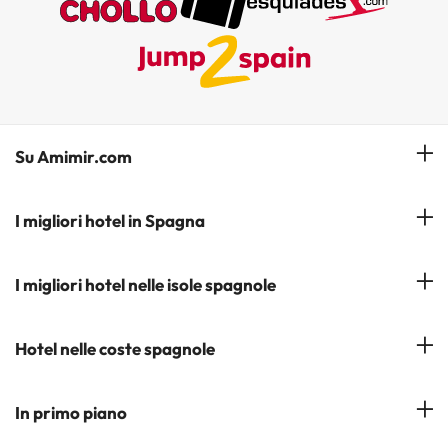
Su Amimir.com
Il Nostro Team
I migliori hotel in Spagna
La mia prenotazione
Hotel a Salou
I migliori hotel nelle isole spagnole
Iscrivetevi alla nostra newsletter
Hotel a Benidorm
Opinioni
Hotel a Tenerife
Hotel nelle coste spagnole
Hotel a Cádiz
Hotel a Ibiza
Hotel a Torremolinos
Costa del Sol
In primo piano
Hotel a Maiorca
Costa Blanca