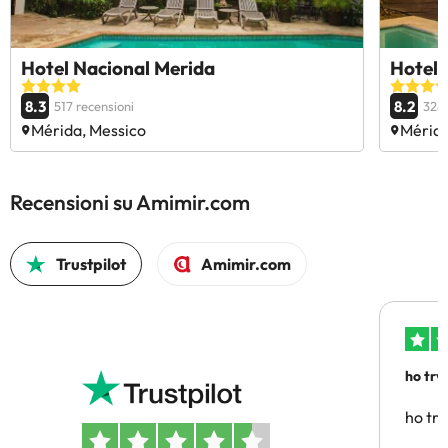
Hotel Nacional Merida
Hotel 
8.3
8.2
517 recensioni
328 
Mérida, Messico
Mérida
Recensioni su Amimir.com
Trustpilot
Amimir.com
ho trv
affidab
ho tro