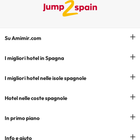
Su Amimir.com
Il Nostro Team
I migliori hotel in Spagna
La mia prenotazione
Hotel a Salou
I migliori hotel nelle isole spagnole
Iscrivetevi alla nostra newsletter
Hotel a Benidorm
Opinioni
Hotel a Tenerife
Hotel nelle coste spagnole
Hotel a Cádiz
Hotel a Ibiza
Hotel a Torremolinos
Costa del Sol
In primo piano
Hotel a Maiorca
Costa Blanca
Hotel a Minorca
Hotel nelle città più popolari
Info e aiuto