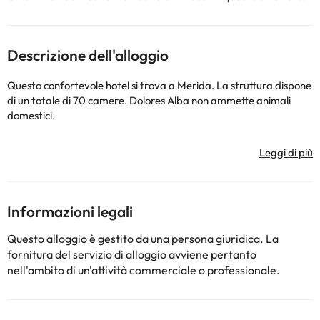
Descrizione dell'alloggio
Questo confortevole hotel si trova a Merida. La struttura dispone
di un totale di 70 camere. Dolores Alba non ammette animali
domestici.
Alcuni dei servizi dettagliati possono essere pagati. Puoi
controllare le loro tariffe direttamente presso lo stabilimento. La
struttura ricettiva può modificare il modo in cui offre il proprio
servizio di ristorazione in base alle esigenze. Queste informazioni
Informazioni legali
sono soggette a modifiche da parte della struttura ricettiva.
Questo alloggio è gestito da una persona giuridica. La
fornitura del servizio di alloggio avviene pertanto
Alcuni dei servizi indicati potrebbero essere a pagamento. Puoi
nell'ambito di un'attività commerciale o professionale.
consultare le relative tariffe direttamente presso la struttura.
Tutte le informazioni presenti in questa pagina sono soggette a
modifiche da parte della struttura. Se hai dubbi, contattaci.