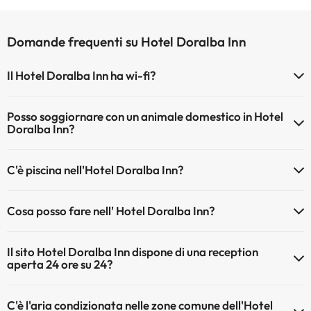
Domande frequenti su Hotel Doralba Inn
Il Hotel Doralba Inn ha wi-fi?
Il Hotel Doralba Inn dispone di Wi-Fi.
Posso soggiornare con un animale domestico in Hotel
Doralba Inn?
Gli animali non sono ammessi a Hotel Doralba Inn.
C'è piscina nell'Hotel Doralba Inn?
Sì, l'hotel ha una piscina (questo servizio può essere a pagamento).
Cosa posso fare nell' Hotel Doralba Inn?
Qui potete trovare maggiori informazioni sulla piscina e sulle altri
installazioni.
L'Hotel Doralba Inn offre le seguenti attività (alcune possono essere
Il sito Hotel Doralba Inn dispone di una reception
a pagamento):
Piscina all'aperto (stagione estiva)
aperta 24 ore su 24?
Piscina all'aperto (tutta la stagione)
Massaggiatore
Sì, l'Hotel Doralba Inn ha una reception aperta 24 ore su 24
C'è l'aria condizionata nelle zone comune dell'Hotel