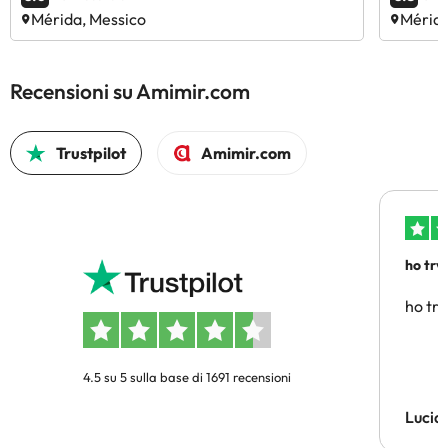
Mérida, Messico
Mérida
Recensioni su Amimir.com
Trustpilot
Amimir.com
ho trv
affidab
ho tro
4.5 su 5 sulla base di 1691 recensioni
Lucia