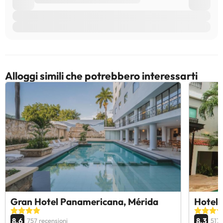
Alloggi simili che potrebbero interessarti
Gran Hotel Panamericana, Mérida
Hotel 
8.6
8.3
757 recensioni
517 