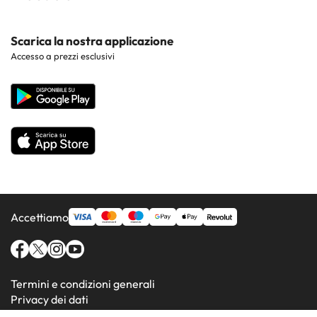
Costa Brava
Hotel nei luoghi di interesse
Costa Dorada
Contattaci
Scarica la nostra applicazione
Hotel nelle regioni più popolari
Accesso a prezzi esclusivi
Costa de la Luz
Sito corporate
Hotel in Paesi popolari
Tutti gli hotel
Accettiamo
Termini e condizioni generali
Privacy dei dati
Informativa sui cookie