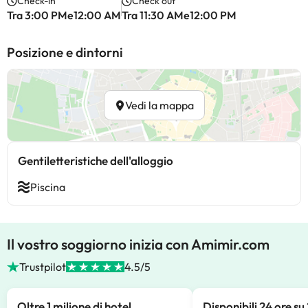
Check-in
Check out
Tra 3:00 PMe12:00 AM
Tra 11:30 AMe12:00 PM
Posizione e dintorni
Vedi la mappa
Gentiletteristiche dell'alloggio
Piscina
Il vostro soggiorno inizia con Amimir.com
Trustpilot
4.5/5
Oltre 1 milione di hotel
Disponibili 24 ore su