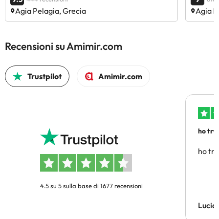
Agia Pelagia, Grecia
Agia P
Recensioni su Amimir.com
Trustpilot
Amimir.com
ho trv
affidab
ho tro
4.5 su 5 sulla base di 1677 recensioni
Lucia