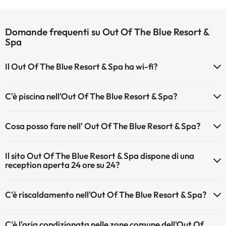
Domande frequenti su Out Of The Blue Resort &
Spa
Il Out Of The Blue Resort & Spa ha wi-fi?
Il Out Of The Blue Resort & Spa dispone di Wi-Fi.
C'è piscina nell'Out Of The Blue Resort & Spa?
Sì, l'hotel ha una piscina (questo servizio può essere a pagamento).
Cosa posso fare nell' Out Of The Blue Resort & Spa?
Qui potete trovare maggiori informazioni sulla piscina e sulle altri
installazioni.
L'Out Of The Blue Resort & Spa offre le seguenti attività (alcune
Il sito Out Of The Blue Resort & Spa dispone di una
possono essere a pagamento):
Piscina all'aperto (stagione estiva)
reception aperta 24 ore su 24?
Spa a pagamento
Sì, l'Out Of The Blue Resort & Spa ha una reception aperta 24 ore su
Massaggiatore
C'è riscaldamento nell'Out Of The Blue Resort & Spa?
24
Sì, l'Out Of The Blue Resort & Spa dispone di riscaldamento nelle
C'è l'aria condizionata nelle zone comune dell'Out Of
aree comuni