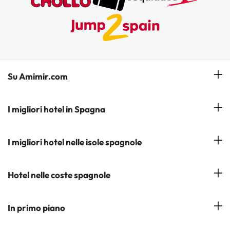
Su Amimir.com
Il Nostro Team
I migliori hotel in Spagna
La mia prenotazione
Hotel a Salou
I migliori hotel nelle isole spagnole
Iscrivetevi alla nostra newsletter
Hotel a Benidorm
Opinioni
Hotel a Tenerife
Hotel nelle coste spagnole
Hotel a Cádiz
Hotel a Ibiza
Hotel a Torremolinos
Costa del Sol
In primo piano
Hotel a Maiorca
Costa Blanca