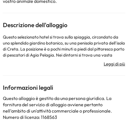
vostro animale domestico.
Descrizione dell'alloggio
Questo selezionato hotel si trova sulla spiaggia, circondato da
uno splendido giardino botanico, su una penisola privata dell'isola
di Creta. La posizione è a pochi minuti a piedi dal pittoresco porto
di pescatori di Agia Pelagia. Nei dintorni si trova una vasta
gamma di bar, ristoranti, pub, negozi, boutique e locali notturni.
Nelle immediate vicinanze si trova una fermata dei mezzi
pubblici, raggiungibile a piedi. Heraklion, la capitale di Creta, è a
pochi minuti di distanza. L'aeroporto più vicino è quello della
capitale, a 25 km di distanza, raggiungibile in circa 20 minuti.
Informazioni legali
Altre possibilità sono quelle di arrivare dall'aeroporto di Chania,
che dista circa 100 km, o dall'aeroporto di Sitka, che dista 150 km
Questo alloggio è gestito da una persona giuridica. La
dall'hotel. L'hotel è climatizzato e si sviluppa su 5 piani con un
fornitura del servizio di alloggio avviene pertanto
totale di 719 camere, di cui 60 Suite. Nella hall c'è un'accogliente
nell'ambito di un'attività commerciale o professionale.
reception aperta 24 ore al giorno. A disposizione degli ospiti vi
Numero di licenza: 1168563
sono una cassetta di sicurezza, un servizio di cambio valuta e un
guardaroba. Sono inoltre disponibili 2 ascensori. Nell'edificio si