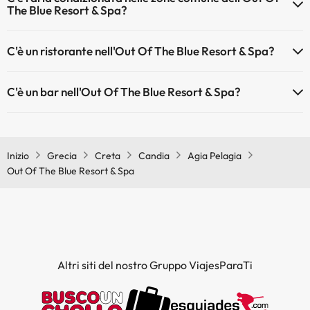
The Blue Resort & Spa?
Sì, Out Of The Blue Resort & Spa dispone di aria condizionata nelle
C'è un ristorante nell'Out Of The Blue Resort & Spa?
aree comuni.
Sì, Out Of The Blue Resort & Spa ha un ristorante.
C'è un bar nell'Out Of The Blue Resort & Spa?
Sì, Out Of The Blue Resort & Spa ha un bar.
Inizio
Grecia
Creta
Candia
Agia Pelagia
Out Of The Blue Resort & Spa
Altri siti del nostro Gruppo ViajesParaTi