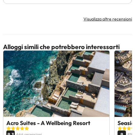
Visualizza altre recensioni
Alloggi simili che potrebbero interessarti
Acro Suites - A Wellbeing Resort
Seasid
9.3
9
444 recensioni
818 