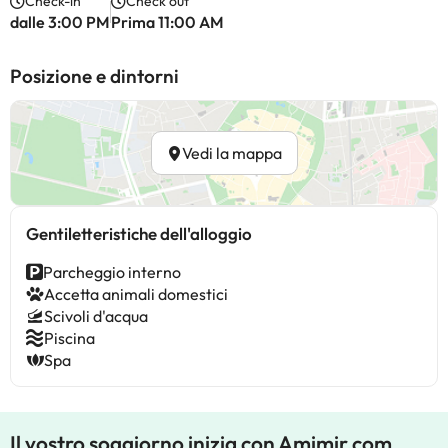
Check-in
Check out
dalle 3:00 PM
Prima 11:00 AM
Posizione e dintorni
Vedi la mappa
Gentiletteristiche dell'alloggio
Parcheggio interno
Accetta animali domestici
Scivoli d'acqua
Piscina
Spa
Il vostro soggiorno inizia con Amimir.com