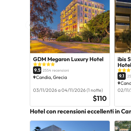
GDM Megaron Luxury Hotel
ibis 
Hote
9.5
2554 recensioni
9.1
25
Candia, Grecia
Cand
03/11/2026 a 04/11/2026 (1 notte)
02/11/
$110
Hotel con recensioni eccellenti in Ca