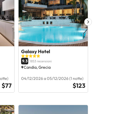
Galaxy Hotel
Kastro H
9.3
9
1853 recensioni
2223 re
Candia, Grecia
Candia, 
otte)
04/12/2026 a 05/12/2026 (1 notte)
30/11/2026
$77
$123