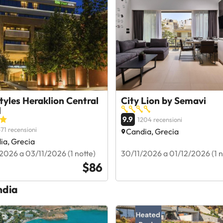
Styles Heraklion Central
City Lion by Semavi
l
9.9
1204 recensioni
71 recensioni
Candia, Grecia
ia, Grecia
2026 a 03/11/2026 (1 notte)
30/11/2026 a 01/12/2026 (1 n
$86
ndia