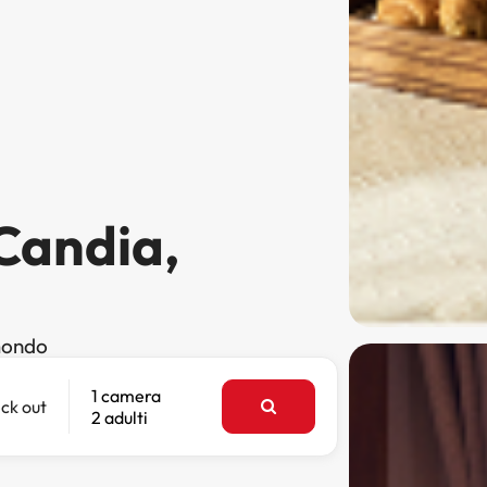
 Candia,
 mondo
1 camera
ck out
2 adulti