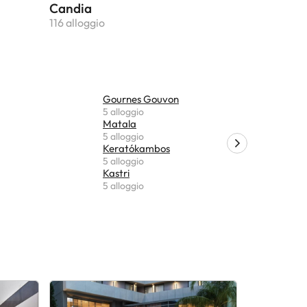
Candia
116 alloggio
Gournes Gouvon
Koutoulou
5 alloggio
4 alloggio
Matala
Choudetsi
5 alloggio
4 alloggio
Keratókambos
Arvi
5 alloggio
4 alloggio
Kastri
Achlada
5 alloggio
3 alloggio