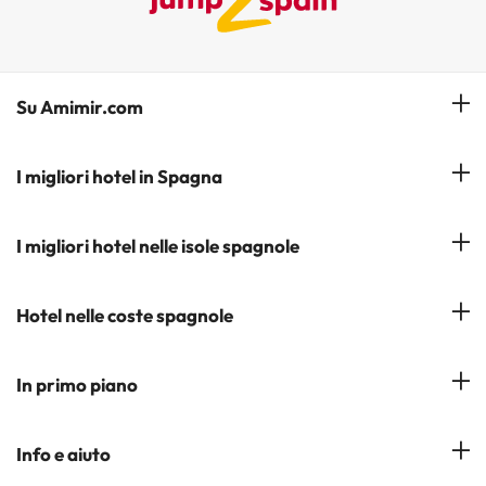
Su Amimir.com
Il Nostro Team
I migliori hotel in Spagna
La mia prenotazione
Hotel a Salou
I migliori hotel nelle isole spagnole
Iscrivetevi alla nostra newsletter
Hotel a Benidorm
Opinioni
Hotel a Tenerife
Hotel nelle coste spagnole
Hotel a Cádiz
Hotel a Ibiza
Hotel a Torremolinos
Costa del Sol
In primo piano
Hotel a Maiorca
Costa Blanca
Hotel a Minorca
Hotel nelle città più popolari
Info e aiuto
Costa Brava