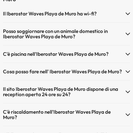
Il Iberostar Waves Playa de Muro ha wi-fi?
Il Iberostar Waves Playa de Muro dispone di Wi-Fi.
Posso soggiornare con un animale domestico in
Iberostar Waves Playa de Muro?
Gli animali non sono ammessi a Iberostar Waves Playa de Muro.
C'è piscina nell'Iberostar Waves Playa de Muro?
Sì, l'hotel ha una piscina (questo servizio può essere a pagamento).
Cosa posso fare nell' Iberostar Waves Playa de Muro?
Qui potete trovare maggiori informazioni sulla piscina e sulle altri
installazioni.
L'Iberostar Waves Playa de Muro offre le seguenti attività (alcune
Il sito Iberostar Waves Playa de Muro dispone di una
possono essere a pagamento):
Piscina all'aperto (stagione estiva)
reception aperta 24 ore su 24?
Massaggiatore
Sì, l'Iberostar Waves Playa de Muro ha una reception aperta 24 ore
C'è riscaldamento nell'Iberostar Waves Playa de
su 24
Muro?
Sì, l'Iberostar Waves Playa de Muro dispone di riscaldamento nelle