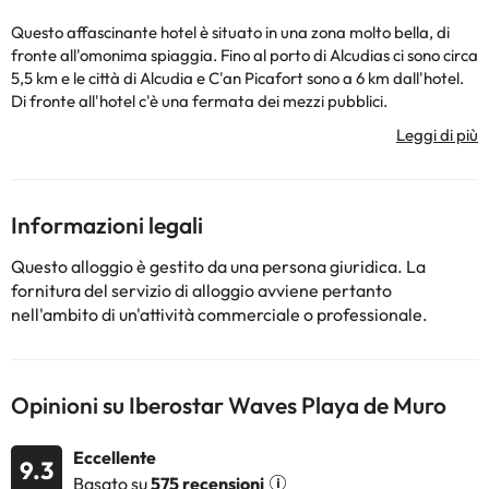
Questo affascinante hotel è situato in una zona molto bella, di
fronte all'omonima spiaggia. Fino al porto di Alcudias ci sono circa
5,5 km e le città di Alcudia e C'an Picafort sono a 6 km dall'hotel.
Di fronte all'hotel c'è una fermata dei mezzi pubblici.
Camminando raggiungerete il parco naturale di S'Albufera. Ci
sono negozi e la discoteca più vicina a 2 km di distanza. Ristoranti,
bar e pub si trovano a 100 metri di distanza. Ristrutturato nel
2001, questo hotel è dotato di un edificio principale a 3 piani e di
un edificio annesso a 3 piani per un totale di 369 camere, 20 suite
Informazioni legali
e 53 appartamenti. Dispone di un giardino di 8.000 m², hall con
reception, cambio valuta, ascensore, supermercato, negozi e
Questo alloggio è gestito da una persona giuridica. La
parrucchiere, bar, piano bar e ristorante à la carte climatizzato
fornitura del servizio di alloggio avviene pertanto
con seggioloni per bambini. Come ulteriori vantaggi, sono offerti
nell'ambito di un'attività commerciale o professionale.
servizio di lavanderia e assistenza medica, noleggio biciclette,
club e parco giochi. Le moderne camere sono dotate di bagno,
asciugacapelli, telefono con linea diretta, TV via satellite o via
cavo, radio, angolo cottura, minibar / frigorifero, pavimento
Opinioni su Iberostar Waves Playa de Muro
piastrellato, aria condizionata (centralizzata), riscaldamento
centralizzato, cassetta di sicurezza a noleggio, terzina e balcone
Eccellente
9.3
o terrazza.
Basato su
575 recensioni