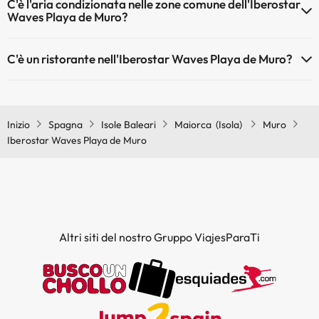
C'è l'aria condizionata nelle zone comune dell'Iberostar
aree comuni
Waves Playa de Muro?
Sì, Iberostar Waves Playa de Muro dispone di aria condizionata nelle
C'è un ristorante nell'Iberostar Waves Playa de Muro?
aree comuni.
Sì, Iberostar Waves Playa de Muro ha un ristorante.
Inizio
Spagna
Isole Baleari
Maiorca (Isola)
Muro
Iberostar Waves Playa de Muro
Altri siti del nostro Gruppo ViajesParaTi