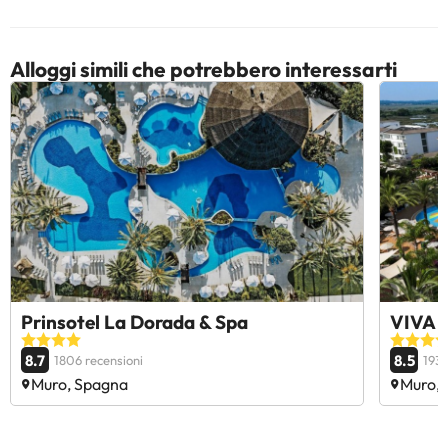
Alloggi simili che potrebbero interessarti
Prinsotel La Dorada & Spa
VIVA B
8.7
8.5
1806 recensioni
193 
Muro, Spagna
Muro,