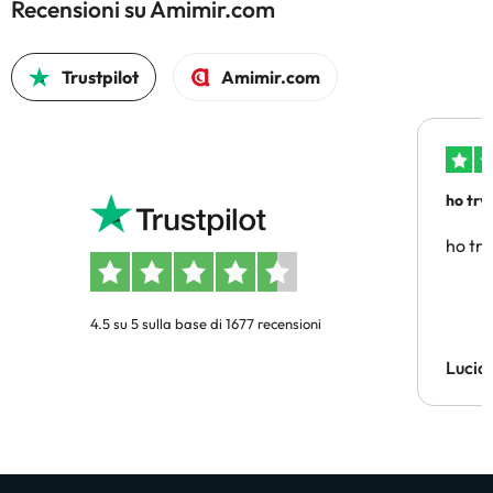
Recensioni su Amimir.com
Trustpilot
Amimir.com
ho trv
affidab
ho tro
4.5 su 5 sulla base di 1677 recensioni
Lucia