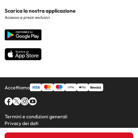
Hotel nei luoghi di interesse
Costa Dorada
Contattaci
Scarica la nostra applicazione
Hotel nelle regioni più popolari
Accesso a prezzi esclusivi
Costa de la Luz
Sito corporate
Hotel in Paesi popolari
Tutti gli hotel
Accettiamo
Termini e condizioni generali
Privacy dei dati
Informativa sui cookie