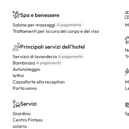
Spa e benessere
Salone per massaggi
M
A pagamento
Trattamenti per la cura del corpo e del viso
Principali servizi dell'hotel
Na
Servizio di lavanderia
T
A pagamento
Bambinaia
A pagamento
Autonoleggio
lettini
Cassaforte alla reception
Mi
Porta uomo
Le
Servizi
Giardino
Sp
Centro Fintess
solario