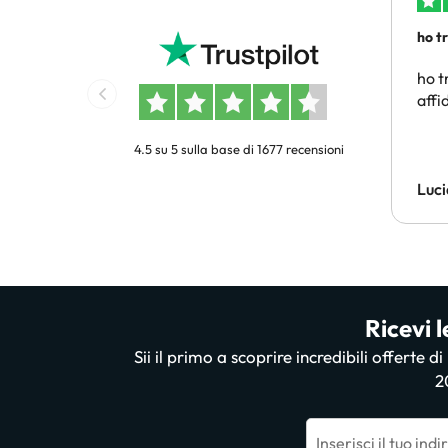
ho t
conv
ho t
affi
4.5 su 5 sulla base di 1677 recensioni
Luci
Ricevi l
Sii il primo a scoprire incredibili offerte d
2
Inserisci il tuo ind