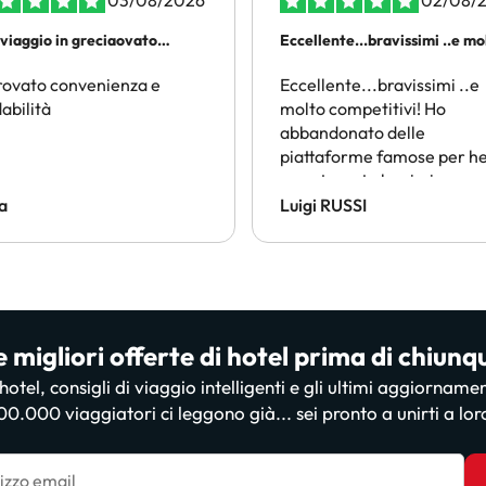
03/08/2026
02/08/
rviaggio in greciaovato
Eccellente...bravissimi ..e m
enienza e affidabilità
di piu
rovato convenienza e
Eccellente...bravissimi ..e
dabilità
molto competitivi! Ho
abbandonato delle
piattaforme famose per he
sono trovato benissimo co
loro!
a
Luigi RUSSI
e migliori offerte di hotel prima di chiunq
i hotel, consigli di viaggio intelligenti e gli ultimi aggiorname
00.000 viaggiatori ci leggono già... sei pronto a unirti a lor
irizzo email