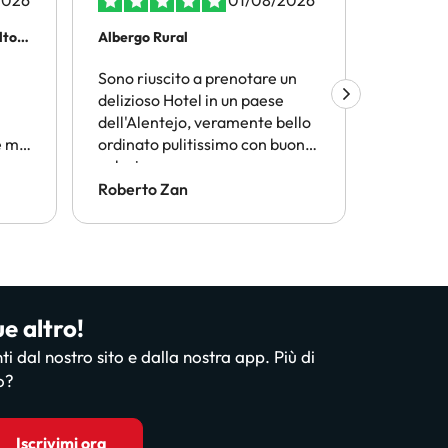
2026
01/08/2026
olto…
Albergo Rural
Viaggiar
Sono riuscito a prenotare un
Amimir.
delizioso Hotel in un paese
trovare l
dell'Alentejo, veramente bello
termini d
 mi
ordinato pulitissimo con buona
conveni
n
colazione
Consiglio
conside
Roberto Zan
ANGELO
ue altro!
nti dal nostro sito e dalla nostra app. Più di
o?
Iscrivimi ora