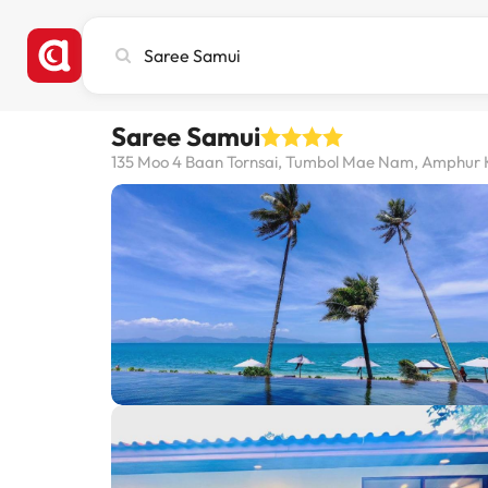
Cerca
città,
hotel
o
Saree Samui
destinazione
135 Moo 4 Baan Tornsai, Tumbol Mae Nam, Amphur K