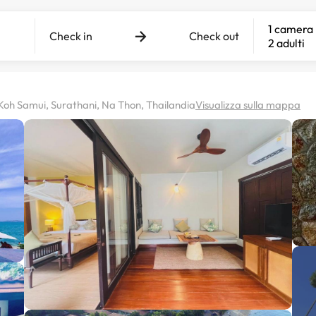
1 camera
Check in
Check out
2 adulti
oh Samui, Surathani, Na Thon, Thailandia
Visualizza sulla mappa