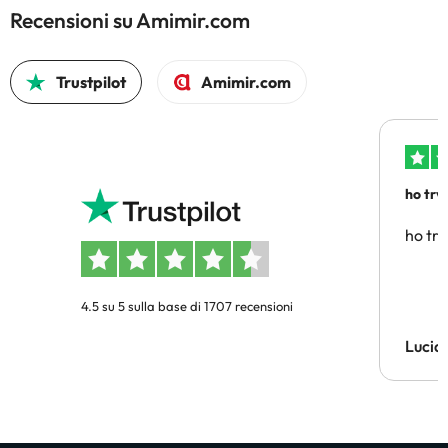
Recensioni su Amimir.com
Trustpilot
Amimir.com
ho trv
affidab
ho tro
4.5 su 5 sulla base di 1707 recensioni
Lucia