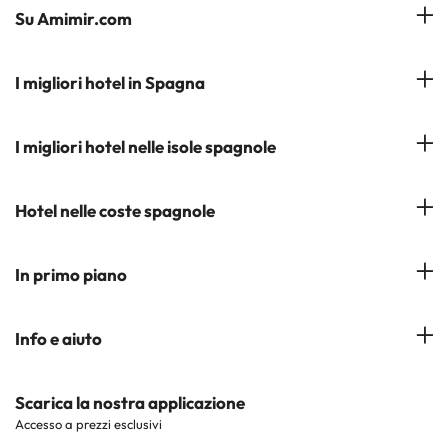
Su Amimir.com
Il Nostro Team
I migliori hotel in Spagna
La mia prenotazione
Hotel a Salou
I migliori hotel nelle isole spagnole
Iscrivetevi alla nostra newsletter
Hotel a Benidorm
Opinioni
Hotel a Tenerife
Hotel nelle coste spagnole
Hotel a Cádiz
Hotel a Ibiza
Hotel a Torremolinos
Costa del Sol
In primo piano
Hotel a Maiorca
Costa Blanca
Hotel a Minorca
Hotel nelle città più popolari
Info e aiuto
Costa Brava
Hotel nei luoghi di interesse
Costa Dorada
Contattaci
Scarica la nostra applicazione
Hotel nelle regioni più popolari
Accesso a prezzi esclusivi
Costa de la Luz
Sito corporate