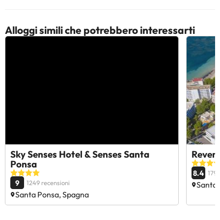
Alloggi simili che potrebbero interessarti
Sky Senses Hotel & Senses Santa
Revere
Ponsa
8.4
1799
9
1249 recensioni
Santa 
Santa Ponsa, Spagna