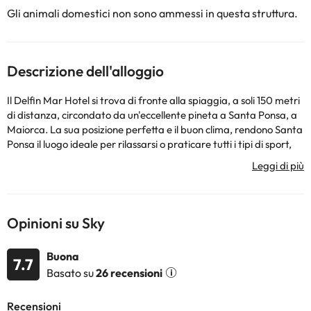
Gli animali domestici non sono ammessi in questa struttura.
Descrizione dell'alloggio
Il Delfin Mar Hotel si trova di fronte alla spiaggia, a soli 150 metri
di distanza, circondato da un'eccellente pineta a Santa Ponsa, a
Maiorca. La sua posizione perfetta e il buon clima, rendono Santa
Ponsa il luogo ideale per rilassarsi o praticare tutti i tipi di sport,
godendosi lo splendido paesaggio della costa occidentale di
Maiorca.
L'hotel dispone di 89 camere doppie (6 hanno una porta di
comunicazione tra loro) e ha anche la possibilità di avere una
Opinioni su Sky
camera tripla.
L'hotel dispone anche di una piscina all'aperto e per bambini e
Buona
una piscina coperta (aperta da novembre ad aprile). Puoi anche
7.7
Basato su
26 recensioni
goderti il ristorante a buffet, un lounge bar con accesso alla
piscina, una sauna a pagamento e WIFI gratuito per condividere
i tuoi momenti migliori ogni volta che vuoi!