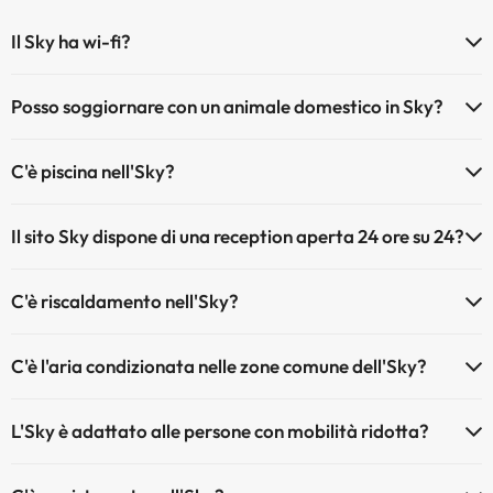
Il Sky ha wi-fi?
Il Sky dispone di Wi-Fi.
Posso soggiornare con un animale domestico in Sky?
Gli animali non sono ammessi a Sky.
C'è piscina nell'Sky?
Sì, l'hotel ha una piscina (questo servizio può essere a pagamento).
Il sito Sky dispone di una reception aperta 24 ore su 24?
Qui potete trovare maggiori informazioni sulla piscina e sulle altri
installazioni.
Sì, l'Sky ha una reception aperta 24 ore su 24
C'è riscaldamento nell'Sky?
Piscina (estate)
Sì, l'Sky dispone di riscaldamento nelle aree comuni
C'è l'aria condizionata nelle zone comune dell'Sky?
Sì, Sky dispone di aria condizionata nelle aree comuni.
L'Sky è adattato alle persone con mobilità ridotta?
Sì, Sky è adattato per le persone con mobilità ridotta.