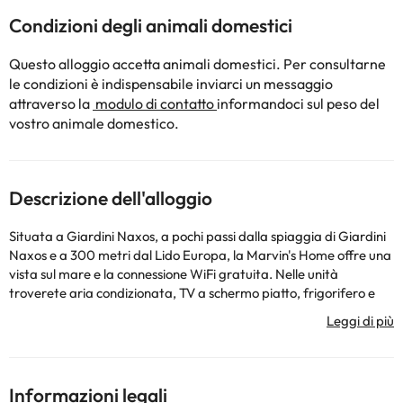
Condizioni degli animali domestici
Questo alloggio accetta animali domestici. Per consultarne
le condizioni è indispensabile inviarci un messaggio
attraverso la
modulo di contatto
informandoci sul peso del
vostro animale domestico.
Descrizione dell'alloggio
Situata a Giardini Naxos, a pochi passi dalla spiaggia di Giardini
Naxos e a 300 metri dal Lido Europa, la Marvin's Home offre una
vista sul mare e la connessione WiFi gratuita. Nelle unità
troverete aria condizionata, TV a schermo piatto, frigorifero e
bagno privato con bidet. La biancheria da letto e gli asciugamani
sono fruibili a pagamento. In loco troverete anche un’area giochi
per bambini. La spiaggia di Villagonia dista 1 km dalla Marvin's
Home. L’Aeroporto di Reggio Calabria-Tito Minniti, il più vicino,
dista 43 km dalla struttura.
Informazioni legali