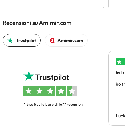
Recensioni su Amimir.com
Trustpilot
Amimir.com
ho trv
affidab
ho tro
4.5 su 5 sulla base di 1677 recensioni
Lucia