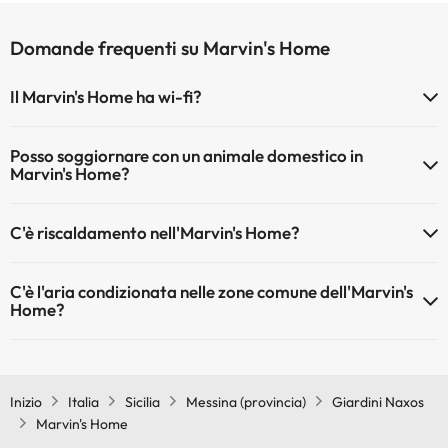
Domande frequenti su Marvin's Home
Il Marvin's Home ha wi-fi?
Il Marvin's Home dispone di Wi-Fi.
Posso soggiornare con un animale domestico in
Marvin's Home?
Gli animali domestici sono ammessi al Marvin's Home (su richiesta e
C'è riscaldamento nell'Marvin's Home?
pagamento diretto in hotel). Verifica le condizioni.
Sì, l'Marvin's Home dispone di riscaldamento nelle aree comuni
C'è l'aria condizionata nelle zone comune dell'Marvin's
Home?
Sì, Marvin's Home dispone di aria condizionata nelle aree comuni.
Inizio
Italia
Sicilia
Messina (provincia)
Giardini Naxos
Marvin's Home