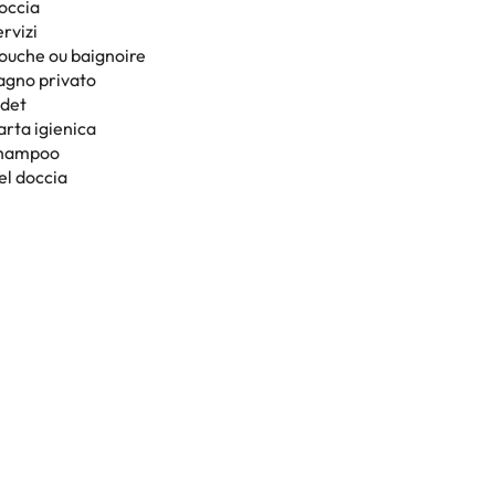
occia
rvizi
ouche ou baignoire
agno privato
idet
arta igienica
hampoo
el doccia