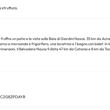
 struttura.
e la vista sulla Baia di Giardini Naxos. 35 km da Acireale. L'appartamento presenta 1 camera da 
fero, una lavatrice e 1 bagno con bidet. In loco avrete a disposizione una terrazza, mentre nelle
 dall'Aeroporto di Catania-
Siete pregati di comunicare in anticipo a l'orario in cui prevedete di arrivare. Potrete inserire
l momento della prenotazione, o contattare la struttura utilizzando i
nto. Puoi consultare le relative tariffe direttamente presso la strutt
e hai dubbi, contattaci.
032C2G8ZPDAYB