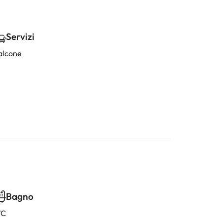
Servizi
alcone
Bagno
C