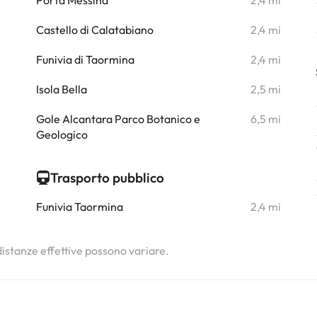
i
Porta Messina
2,4 mi
i
Castello di Calatabiano
2,4 mi
i
Funivia di Taormina
2,4 mi
i
Isola Bella
2,5 mi
i
Gole Alcantara Parco Botanico e
6,5 mi
Geologico
Trasporto pubblico
Funivia Taormina
2,4 mi
 distanze effettive possono variare.