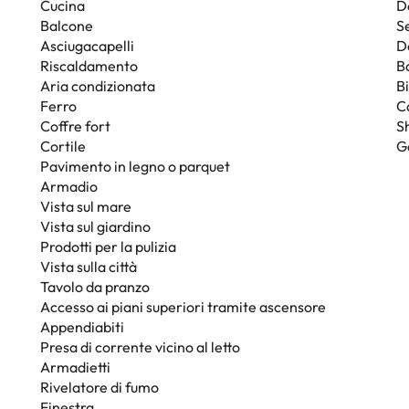
Cucina
D
Balcone
Se
Asciugacapelli
D
Riscaldamento
B
Aria condizionata
B
Ferro
C
Coffre fort
S
Cortile
G
Pavimento in legno o parquet
Armadio
Vista sul mare
Vista sul giardino
Prodotti per la pulizia
Vista sulla città
Tavolo da pranzo
Accesso ai piani superiori tramite ascensore
Appendiabiti
Presa di corrente vicino al letto
Armadietti
Rivelatore di fumo
Finestra