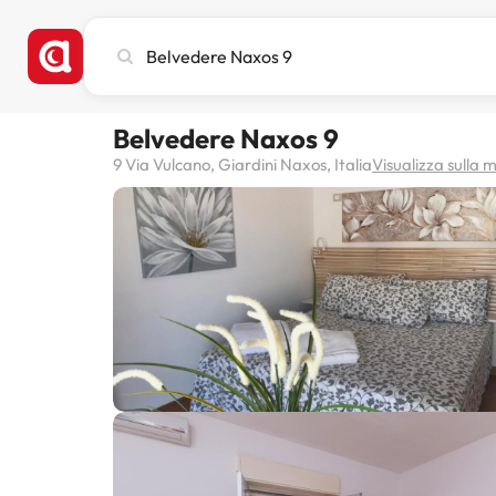
Cerca
città,
hotel
o
Belvedere Naxos 9
destinazione
9 Via Vulcano, Giardini Naxos, Italia
Visualizza sulla