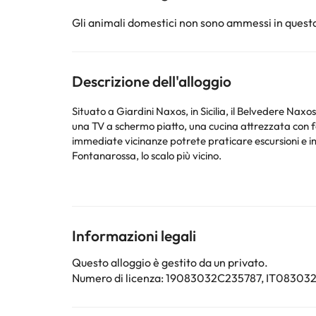
Gli animali domestici non sono ammessi in questa
Descrizione dell'alloggio
Situato a Giardini Naxos, in Sicilia, il Belvedere Naxos 9 offre un patio 
una TV a schermo piatto, una cucina attrezzata con forno a microonde e frigori
immediate vicinanze potrete praticare escursioni e immersioni. Il Belvedere Naxos 9 dista 47 km da Catania e 8 km da Taormina. 51 km
Fontanarossa, lo scalo più vicino.
La struttura non è disponibile per feste di addio al nubilato/celibato o simili. 
questa informazione nella sezione Richieste Speciali a
Struttura gestita da un host privato
Informazioni legali
Alcuni dei servizi indicati potrebbero essere a pagame
sono soggette a modifiche da parte della struttura. S
Questo alloggio è gestito da un privato.
Numero di licenza: 19083032C235787, IT083