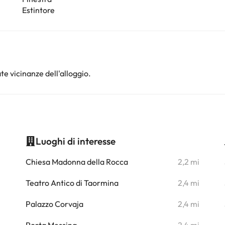
Estintore
te vicinanze dell'alloggio.
Luoghi di interesse
i
Chiesa Madonna della Rocca
2,2 mi
i
Teatro Antico di Taormina
2,4 mi
i
Palazzo Corvaja
2,4 mi