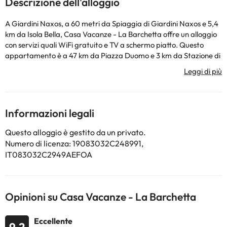
Descrizione dell'alloggio
A Giardini Naxos, a 60 metri da Spiaggia di Giardini Naxos e 5,4
km da Isola Bella, Casa Vacanze - La Barchetta offre un alloggio
con servizi quali WiFi gratuito e TV a schermo piatto. Questo
appartamento è a 47 km da Piazza Duomo e 3 km da Stazione di
Taormina-Giardini. Affacciandosi su un balcone, questo
appartamento con aria condizionata comprende 1 camera da
letto e una cucina con utensili. Funivia di Taormina - Mazzarò è a
5,7 km da questo appartamento, mentre Funivia di Taormina -
Via Pirandello si trova a 6,7 km di distanza. Aeroporto di Catania
Informazioni legali
Fontanarossa si trova a 54 km dalla struttura.
La struttura non è disponibile per feste di addio al
Questo alloggio è gestito da un privato.
nubilato/celibato o simili. Struttura gestita da un host privato
Numero di licenza: 19083032C248991,
IT083032C2949AEFOA
Alcuni dei servizi indicati potrebbero essere a pagamento. Puoi
consultare le relative tariffe direttamente presso la struttura.
Tutte le informazioni presenti in questa pagina sono soggette a
Opinioni su Casa Vacanze - La Barchetta
modifiche da parte della struttura. Se hai dubbi, contattaci.
Eccellente
9.2