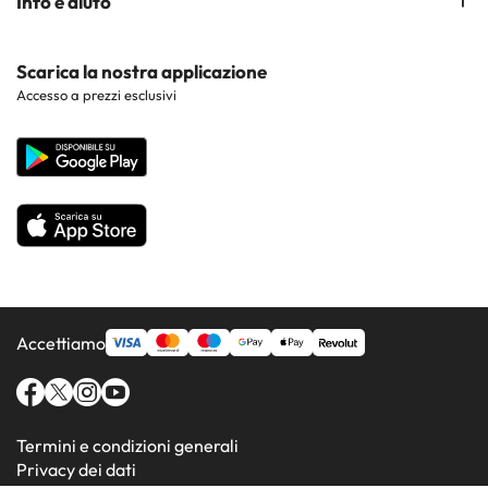
Info e aiuto
Costa Brava
Hotel nei luoghi di interesse
Costa Dorada
Contattaci
Scarica la nostra applicazione
Hotel nelle regioni più popolari
Accesso a prezzi esclusivi
Costa de la Luz
Sito corporate
Hotel in Paesi popolari
Tutti gli hotel
Accettiamo
Termini e condizioni generali
Privacy dei dati