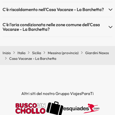
Gli animali non sono ammessi a Casa Vacanze - La Barchetta.
C'è riscaldamento nell'Casa Vacanze - La Barchetta?
Sì, l'Casa Vacanze - La Barchetta dispone di riscaldamento nelle
C'è l'aria condizionata nelle zone comune dell'Casa
aree comuni
Vacanze - La Barchetta?
Sì, Casa Vacanze - La Barchetta dispone di aria condizionata nelle
aree comuni.
Inizio
Italia
Sicilia
Messina (provincia)
Giardini Naxos
Casa Vacanze - La Barchetta
Altri siti del nostro Gruppo ViajesParaTi