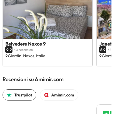
Belvedere Naxos 9
Janeta
9.2
8.9
40 recensioni
32 r
Giardini Naxos, Italia
Giardin
Recensioni su Amimir.com
Trustpilot
Amimir.com