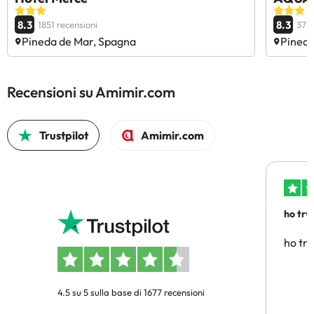
8.3
8.3
1851 recensioni
379 
Pineda de Mar, Spagna
Pineda
Recensioni su Amimir.com
Trustpilot
Amimir.com
ho trv
affidab
ho tro
4.5 su 5 sulla base di 1677 recensioni