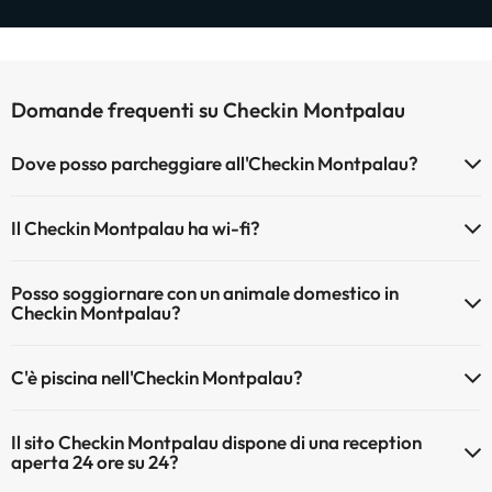
Domande frequenti su Checkin Montpalau
Dove posso parcheggiare all'Checkin Montpalau?
Se soggiorni all'Checkin Montpalau hai queste posibilità di
Il Checkin Montpalau ha wi-fi?
parcheggio (sogetto a disponibilità)
Il Checkin Montpalau dispone di Wi-Fi.
Ci sono aree di parcheggio (pubblico o privato) vicino all'alloggio.
Posso soggiornare con un animale domestico in
Checkin Montpalau?
Gli animali non sono ammessi a Checkin Montpalau.
C'è piscina nell'Checkin Montpalau?
Sì, l'hotel ha una piscina (questo servizio può essere a pagamento).
Il sito Checkin Montpalau dispone di una reception
Qui potete trovare maggiori informazioni sulla piscina e sulle altri
aperta 24 ore su 24?
installazioni.