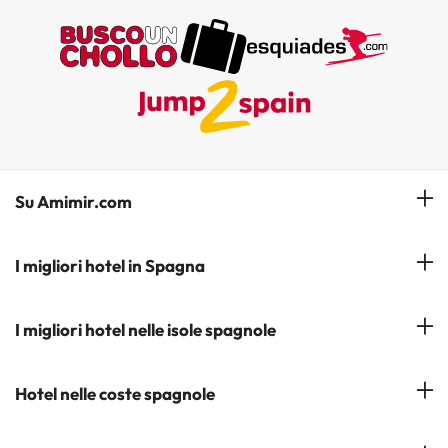
Su Amimir.com
Il Nostro Team
I migliori hotel in Spagna
La mia prenotazione
Hotel a Salou
I migliori hotel nelle isole spagnole
Iscrivetevi alla nostra newsletter
Hotel a Benidorm
Opinioni
Hotel a Tenerife
Hotel nelle coste spagnole
Hotel a Cádiz
Hotel a Ibiza
Hotel a Torremolinos
Costa del Sol