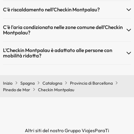
Sì, l'Checkin Montpalau ha una reception aperta 24 ore su 24
Piscina (estate)
C'è riscaldamento nell'Checkin Montpalau?
Sì, l'Checkin Montpalau dispone di riscaldamento nelle aree comuni
C'è l'aria condizionata nelle zone comune dell'Checkin
Montpalau?
Sì, Checkin Montpalau dispone di aria condizionata nelle aree
L'Checkin Montpalau è adattato alle persone con
comuni.
mobilità ridotta?
Sì, Checkin Montpalau è adattato per le persone con mobilità
ridotta.
Inizio
Spagna
Catalogna
Provincia di Barcellona
Pineda de Mar
Checkin Montpalau
Altri siti del nostro Gruppo ViajesParaTi