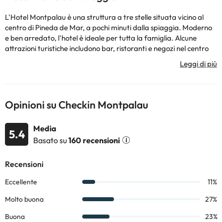
L'Hotel Montpalau è una struttura a tre stelle situata vicino al
centro di Pineda de Mar, a pochi minuti dalla spiaggia. Moderno
e ben arredato, l'hotel è ideale per tutta la famiglia. Alcune
attrazioni turistiche includono bar, ristoranti e negozi nel centro
della città, oltre a Marineland e Fantasia, non lontano dall'hotel.
Alcuni dei servizi indicati potrebbero essere a pagamento. Puoi
consultare le relative tariffe direttamente presso la struttura.
Opinioni su Checkin Montpalau
Tutte le informazioni presenti in questa pagina sono soggette a
modifiche da parte della struttura. Se hai dubbi, contattaci.
Media
5.4
Basato su
160 recensioni