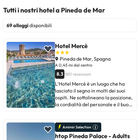
Tutti i nostri hotel a Pineda de Mar
69 alloggi
disponibili
Hotel Mercè
Pineda de Mar, Spagna
A 0,45 mi dal centro
8.3
1851 recensioni
L'Hotel Mercè è un luogo che ha
lasciato il segno in molti dei suoi
ospiti. Ne sottolineano la posizione,
la cordialità del personale e il buon
rapporto qualità-prezzo. Anche il
cibo è stato elogiato, anche se
alcuni clienti hanno notato che le
Amimir Selection
bevande sono un po' care. Per
htop Pineda Palace - Adults
quanto riguarda le camere, i