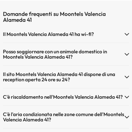
Domande frequenti su Moontels Valencia
Alameda 41
Il Moontels Valencia Alameda 41 ha wi-fi?
Il Moontels Valencia Alameda 41 dispone di Wi-Fi.
Posso soggiornare con un animale domestico in
Moontels Valencia Alameda 41?
Gli animali non sono ammessi a Moontels Valencia Alameda 41.
Il sito Moontels Valencia Alameda 41 dispone di una
reception aperta 24 ore su 24?
Sì, l'Moontels Valencia Alameda 41 ha una reception aperta 24 ore
C'è riscaldamento nell'Moontels Valencia Alameda 41?
su 24
Sì, l'Moontels Valencia Alameda 41 dispone di riscaldamento nelle
C'è l'aria condizionata nelle zone comune dell'Moontels
aree comuni
Valencia Alameda 41?
Sì, Moontels Valencia Alameda 41 dispone di aria condizionata nelle