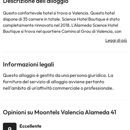
Descrizione dell'alloggio
Questo confortevole hotel si trova a Valencia. Questo hotel
dispone di 35 camere in totale. Science Hotel Boutique è stato
completamente rinnovato nel 2018. L'Alameda Science Hotel
Boutique si trova nel quartiere Camins al Grau di Valencia, con
vista sulla Città delle Arti e delle Scienze e sull'Oceanografico. I
punti di interesse più popolari nelle vicinanze sono Gulliver e lo
stadio Mestalla. La struttura offre una reception aperta 24 ore su
24. Le camere dell'hotel sono dotate di bollitore. Tutte le camere
sono dotate di bagno privato con doccia. Le camere
Informazioni legali
dell'Alameda Science Hotel Boutique sono dotate di aria
condizionata e TV a schermo piatto. La struttura offre una vasca
Questo alloggio è gestito da una persona giuridica. La
idromassaggio in alcune delle sue suite. L'Alameda Science Hotel
fornitura del servizio di alloggio avviene pertanto
Boutique dista 2,2 km dal porto di Valencia. L'aeroporto di
nell'ambito di un'attività commerciale o professionale.
Valencia dista 11 km.
Alcuni dei servizi dettagliati possono essere pagati. Puoi
Opinioni su Moontels Valencia Alameda 41
controllare le loro tariffe direttamente presso la struttura. La
struttura ricettiva può cambiare il modo in cui offre il servizio di
Eccellente
9
ristorazione a seconda delle esigenze
. Queste informazioni sono