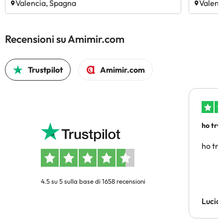
Valencia, Spagna
Valenc
Recensioni su Amimir.com
Trustpilot
Amimir.com
ho trv
affidab
ho tro
4.5 su 5 sulla base di 1658 recensioni
Lucia