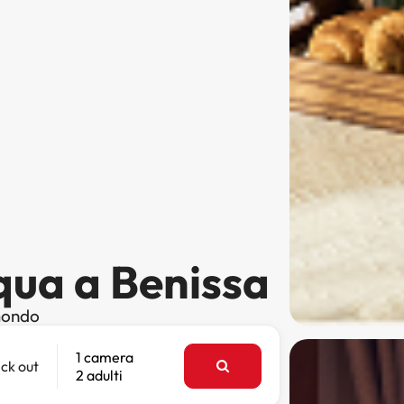
cqua a Benissa
 mondo
1 camera
ck out
2 adulti