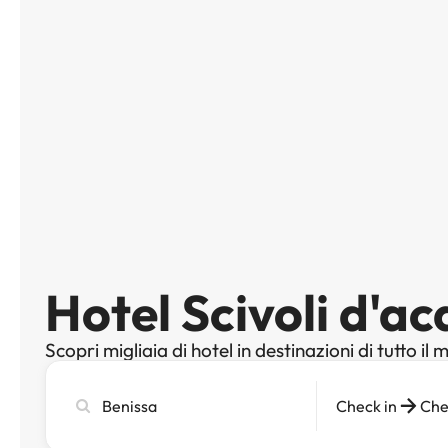
Hotel Scivoli d'a
Scopri migliaia di hotel in destinazioni di tutto il
Cerca
Check in
Che
città,
hotel