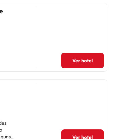
e
Ver hotel
des
o
lguns
Ver hotel