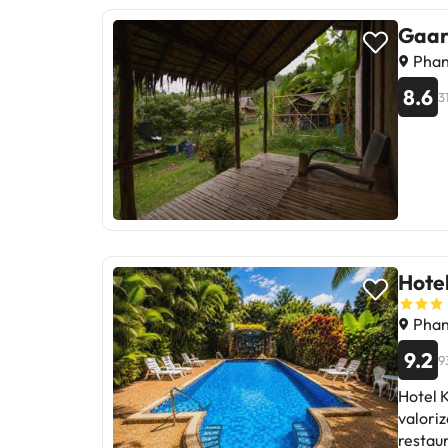
Gaar
Phan
8.6
3
Hote
Phan
9.2
9
Hotel 
valori
restau