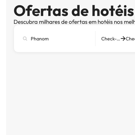
Ofertas de hoté
Descubra milhares de ofertas em hotéis nos mel
Pesquise
Check-in
cidade,
hotel
ou
destino