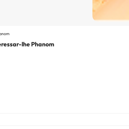
anom
eressar-lhe Phanom