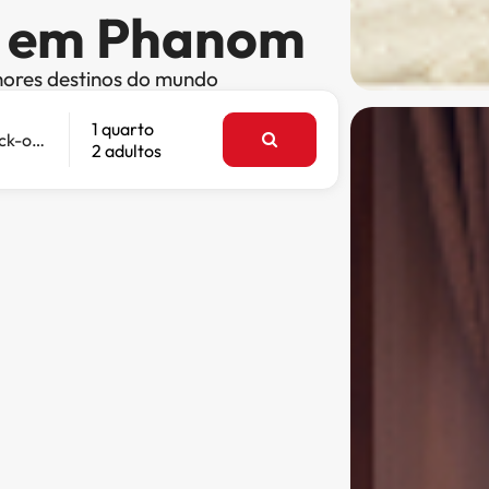
is em Phanom
hores destinos do mundo
1 quarto
Check-out
2 adultos