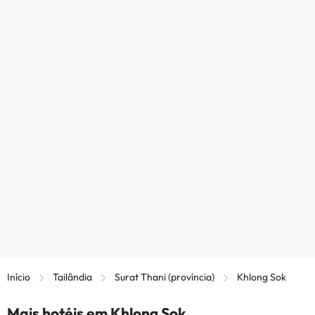
Início
Tailândia
Surat Thani (província)
Khlong Sok
Mais hotéis em Khlong Sok