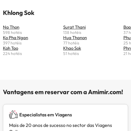
Khlong Sok
Na Thon
Surat Thani
Bop
598 hotéis
138 hotéis
37 h
Ko Pha Ngan
Hua Thanon
Phu
397 hotéis
77 hotéis
25 h
Koh Tao
Khao Sok
Phr
224 hotéis
51 hotéis
21 h
Vantagens em reservar com a Amimir.com!
Especialistas em Viagens
Mais de 20 anos de sucesso no sector das Viagens