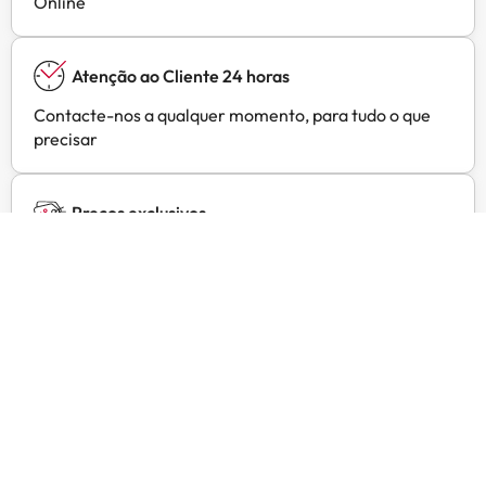
Online
Atenção ao Cliente 24 horas
Contacte-nos a qualquer momento, para tudo o que
precisar
Preços exclusivos
Ofertas exclusivas para os seus hotéis preferidos em
Amimir Selection
Opiniões de clientes
Trustpilot
Amimir.com