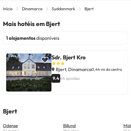
Início
Dinamarca
Syddanmark
Bjert
Mais hotéis em Bjert
1 alojamentos
disponíveis
Sdr. Bjert Kro
Bjert, Dinamarca
0,44 mi do centro
9.4
44 opiniões
Bjert
Odense
Billund
Mid
34 hotéis
18 hotéis
12 h