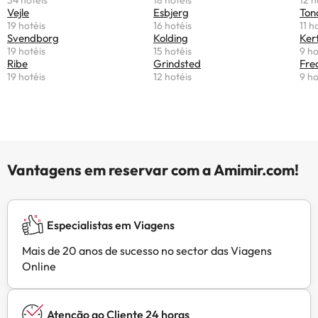
Vejle
Esbjerg
Ton
19 hotéis
16 hotéis
11 h
Svendborg
Kolding
Ker
19 hotéis
15 hotéis
9 ho
Ribe
Grindsted
Fre
19 hotéis
12 hotéis
9 ho
Vantagens em reservar com a Amimir.com!
Especialistas em Viagens
Mais de 20 anos de sucesso no sector das Viagens
Online
Atenção ao Cliente 24 horas