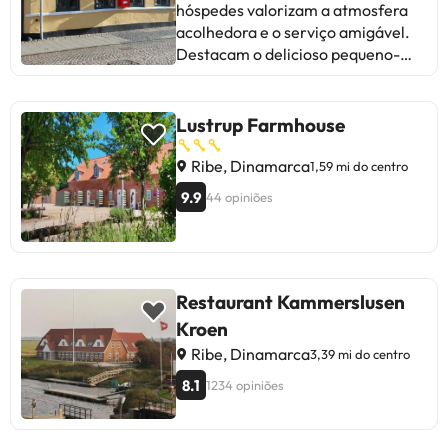
hóspedes valorizam a atmosfera
acolhedora e o serviço amigável.
Destacam o delicioso pequeno-
almoço e a localização central.
Alguns mencionam a necessidade
de melhorias no conforto das
Lustrup Farmhouse
camas e na limpeza dos quartos.
No geral, é um lugar encantador
Ribe, Dinamarca
1,59 mi do centro
para uma estadia curta, com uma
9.9
44 opiniões
atmosfera nostálgica e uma equipe
prestativa. Ideal para aqueles que
procuram acomodações
charmosas e um atendimento
personalizado.
Restaurant Kammerslusen
Kroen
Ribe, Dinamarca
3,39 mi do centro
8.1
1234 opiniões