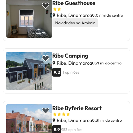
Ribe Guesthouse
Ribe, Dinamarca
0,07 mi do centro
Novidades na Amimir
Ribe Camping
Ribe, Dinamarca
0,91 mi do centro
9.2
11 opiniões
Ribe Byferie Resort
Ribe, Dinamarca
0,31 mi do centro
8.9
953 opiniões