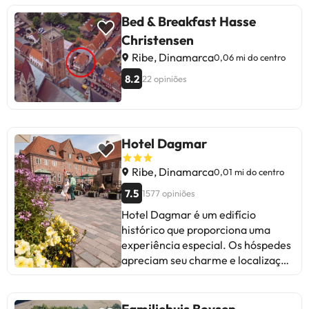
Bed & Breakfast Hasse
Christensen
Ribe, Dinamarca
0,06 mi do centro
8.2
22 opiniões
Hotel Dagmar
Ribe, Dinamarca
0,01 mi do centro
7.5
1577 opiniões
Hotel Dagmar é um edifício
histórico que proporciona uma
experiência especial. Os hóspedes
apreciam seu charme e localização
central. Alguns mencionam a falta
de elevador e escadas íngremes
como um ponto a ser melhorado.