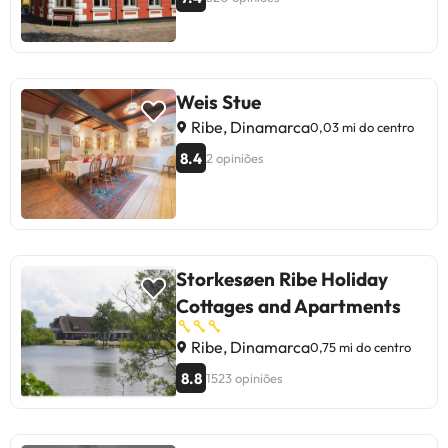
Weis Stue
Ribe, Dinamarca
0,03 mi do centro
8.4
2 opiniões
Storkesøen Ribe Holiday
Cottages and Apartments
Ribe, Dinamarca
0,75 mi do centro
8.8
1523 opiniões