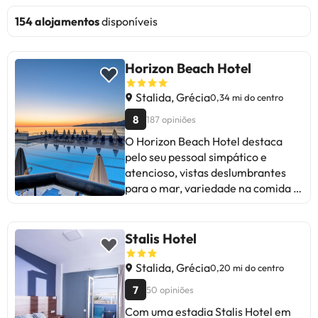
154 alojamentos
disponíveis
Horizon Beach Hotel
Stalida, Grécia
0,34 mi do centro
8
187 opiniões
O Horizon Beach Hotel destaca
pelo seu pessoal simpático e
atencioso, vistas deslumbrantes
para o mar, variedade na comida e
ambiente tranquilo. Alguns
hóspedes mencionam a falta de
atividades, bebidas limitadas no
Stalis Hotel
regime de tudo incluído e, por
vezes, problemas de manutenção.
Stalida, Grécia
0,20 mi do centro
Apesar disso, a relação qualidade-
7
50 opiniões
preço é boa e o serviço é
Com uma estadia Stalis Hotel em
valorizado positivamente. Ideal