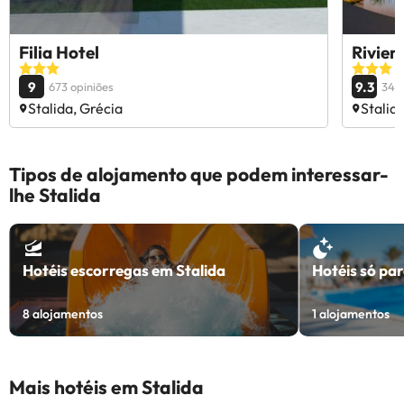
Filia Hotel
Rivier
9
9.3
673 opiniões
344 
Stalida, Grécia
Stalid
Tipos de alojamento que podem interessar-
lhe Stalida
Hotéis escorregas em Stalida
Hotéis só par
8
alojamentos
1
alojamentos
Mais hotéis em Stalida