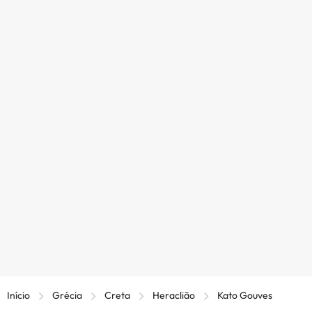
Início
Grécia
Creta
Heraclião
Kato Gouves