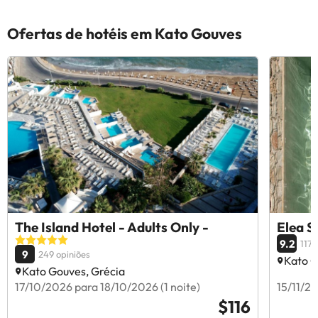
Ofertas de hotéis em Kato Gouves
The Island Hotel - Adults Only -
Elea S
9.2
117 
9
249 opiniões
Kato G
Kato Gouves, Grécia
17/10/2026 para 18/10/2026 (1 noite)
15/11/20
$116