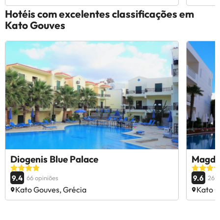
Hotéis com excelentes classificações em
Kato Gouves
Diogenis Blue Palace
Magda
9.4
9.6
66 opiniões
26 o
Kato Gouves, Grécia
Kato G