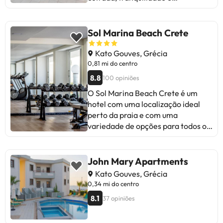
alterações por parte do
modernidade. Alguns hóspedes
alojamento.
sugerem melhorias na casa de
banho e na cozinha, e apontam
Sol Marina Beach Crete
custos adicionais como o ar
condicionado. O pessoal é
Kato Gouves, Grécia
simpático e prestável. Ideal para
0,81 mi do centro
famílias e viajantes que procuram
8.8
100 opiniões
um bom preço. Voltariam!
O Sol Marina Beach Crete é um
hotel com uma localização ideal
perto da praia e com uma
variedade de opções para todos os
gostos. Os hóspedes destacam a
simpatia da equipe, a deliciosa
comida e as atividades para toda a
John Mary Apartments
família. Algumas áreas de
Kato Gouves, Grécia
melhoria mencionadas são a
0,34 mi do centro
limpeza e o barulho do restaurante.
8.1
37 opiniões
Em geral, é um local recomendado
para famílias e casais que