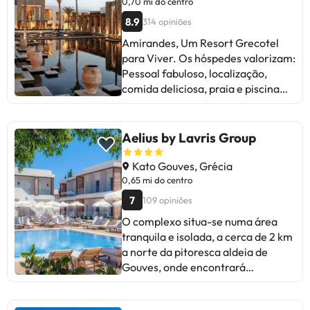
0,70 mi do centro
8.9
314 opiniões
Amirandes, Um Resort Grecotel
para Viver. Os hóspedes valorizam:
Pessoal fabuloso, localização,
comida deliciosa, praia e piscina
incríveis. Alguns mencionam: Wi-Fi
lento, barulho de crianças, serviço
de excursões caro. Resumo:
Aelius by Lavris Group
Experiência excelente em um
ambiente paradisíaco com serviço
Kato Gouves, Grécia
impecável. Ideal para famílias e
0,65 mi do centro
casais. Voltarão!
7
109 opiniões
O complexo situa-se numa área
tranquila e isolada, a cerca de 2 km
a norte da pitoresca aldeia de
Gouves, onde encontrará
estabelecimentos comerciais, de
entretenimento e de lazer. A praia