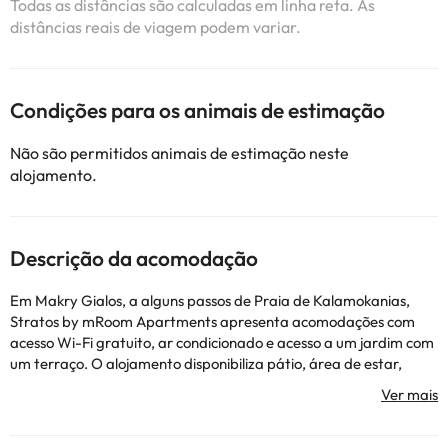
Todas as distâncias são calculadas em linha reta. As
distâncias reais de viagem podem variar.
Condições para os animais de estimação
Não são permitidos animais de estimação neste
alojamento.
Descrição da acomodação
Em Makry Gialos, a alguns passos de Praia de Kalamokanias,
Stratos by mRoom Apartments apresenta acomodações com
acesso Wi-Fi gratuito, ar condicionado e acesso a um jardim com
um terraço. O alojamento disponibiliza pátio, área de estar,
televisão de ecrã plano, uma cozinha totalmente equipada com
um frigorífico e um forno, e uma casa de banho privativa com
chuveiro e um secador de cabelo. Um micro-ondas, uma placa de
fogão e torradeira também estão disponíveis, assim como