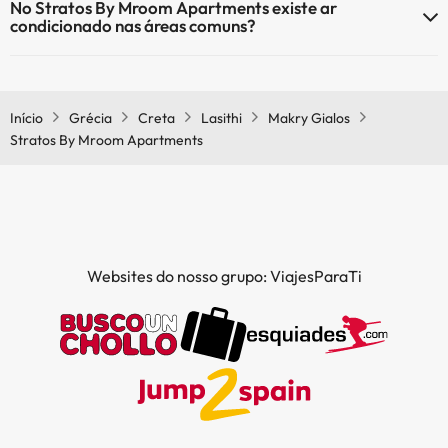
No Stratos By Mroom Apartments existe ar
comuns.
condicionado nas áreas comuns?
Sim, o Stratos By Mroom Apartments tem ar condicionado nas
áreas comuns.
Início
Grécia
Creta
Lasithi
Makry Gialos
Stratos By Mroom Apartments
Websites do nosso grupo: ViajesParaTi