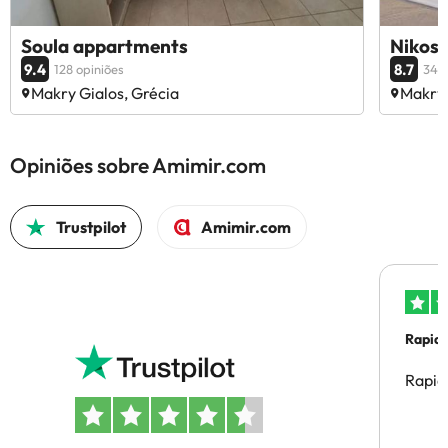
Soula appartments
Nikos 
9.4
8.7
128 opiniões
34 o
Makry Gialos, Grécia
Makry 
Opiniões sobre Amimir.com
Trustpilot
Amimir.com
Rapid
Rapid