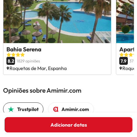
Bahia Serena
Aparta
8.2
7.9
1829 opiniões
3756
Roquetas de Mar, Espanha
Roquet
Opiniões sobre Amimir.com
Trustpilot
Amimir.com
Adicionar datas