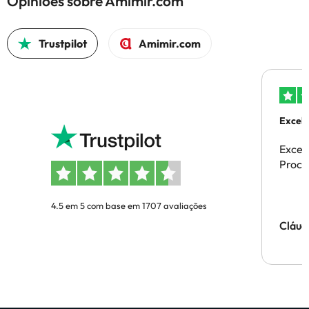
Opiniões sobre Amimir.com
Trustpilot
Amimir.com
Excele
Excel
Proces
4.5 em 5 com base em 1707 avaliações
Cláud