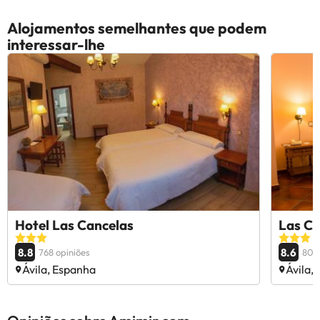
Alojamentos semelhantes que podem
interessar-lhe
Hotel Las Cancelas
Las Ca
8.8
8.6
768 opiniões
802 
Ávila, Espanha
Ávila,