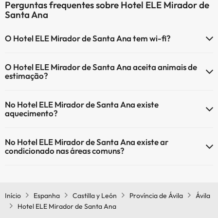
Perguntas frequentes sobre Hotel ELE Mirador de
Santa Ana
O Hotel ELE Mirador de Santa Ana tem wi-fi?
O Hotel ELE Mirador de Santa Ana tem Wi-Fi.
O Hotel ELE Mirador de Santa Ana aceita animais de
estimação?
O Hotel ELE Mirador de Santa Ana não aceita animais de estimação.
No Hotel ELE Mirador de Santa Ana existe
aquecimento?
Sim, o Hotel ELE Mirador de Santa Ana tem aquecimento nas áreas
No Hotel ELE Mirador de Santa Ana existe ar
comuns.
condicionado nas áreas comuns?
Sim, o Hotel ELE Mirador de Santa Ana tem ar condicionado nas
áreas comuns.
Início
Espanha
Castilla y León
Província de Ávila
Ávila
Hotel ELE Mirador de Santa Ana