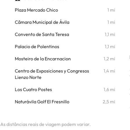
i
Plaza Mercado Chico
1 mi
i
Câmara Municipal de Ávila
1 mi
i
Convento de Santa Teresa
1,1 mi
i
Palacio de Polentinos
1,1 mi
i
Mosteiro de la Encarnacion
1,2 mi
i
Centro de Exposiciones y Congresos
1,4 mi
Lienzo Norte
i
Los Cuatro Postes
1,6 mi
i
Naturávila Golf El Fresnillo
2,5 mi
. As distâncias reais de viagem podem variar.