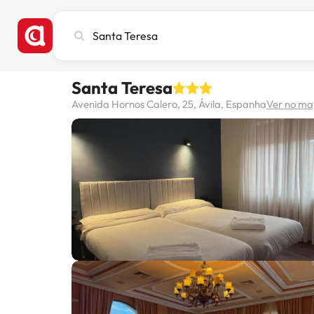
Pesquise
cidade,
hotel
ou
Santa Teresa
destino
Avenida Hornos Calero, 25, Ávila, Espanha
Ver no m