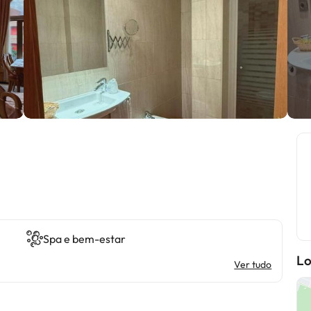
Spa e bem-estar
Lo
Ver tudo