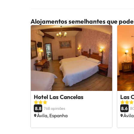
Alojamentos semelhantes que pode
Hotel Las Cancelas
Las 
8.8
8.6
768 opiniões
80
Ávila, Espanha
Ávil