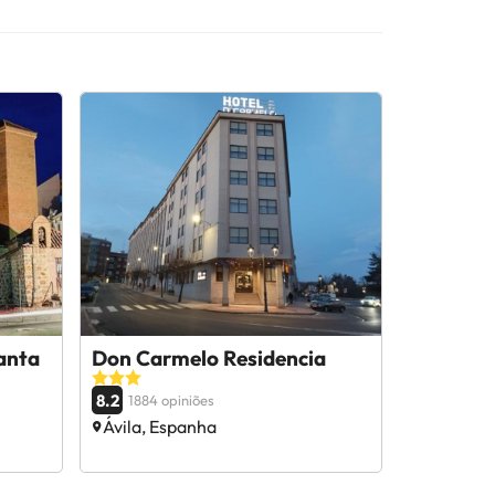
anta
Don Carmelo Residencia
8.2
1884 opiniões
Ávila, Espanha