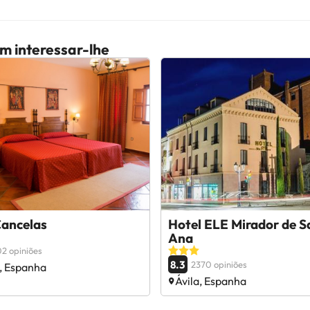
m interessar-lhe
Cancelas
Hotel ELE Mirador de S
Ana
2 opiniões
8.3
2370 opiniões
a, Espanha
Ávila, Espanha