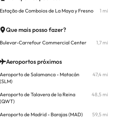
Estação de Comboios de La Maya y Fresno
1 mi
Que mais posso fazer?
Bulevar-Carrefour Commercial Center
1,7 mi
Aeroportos próximos
Aeroporto de Salamanca - Matacán
47,4 mi
(SLM)
Aeroporto de Talavera de la Reina
48,5 mi
(QWT)
Aeroporto de Madrid - Barajas (MAD)
59,5 mi