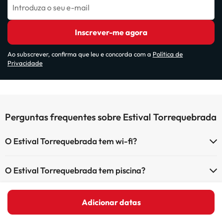
Introduza o seu e-mail
Inscrever-me agora
Ao subscrever, confirma que leu e concorda com a
Política de
Privacidade
Perguntas frequentes sobre Estival Torrequebrada
O Estival Torrequebrada tem wi-fi?
O Estival Torrequebrada dispõe de wi-fi (com custo adicional).
O Estival Torrequebrada tem piscina?
O Estival Torrequebrada tem Wi-Fi.
Sim, Estival Torrequebrada tem piscina (pode ter custo adicional).
O que posso fazer no Estival Torrequebrada?
Aqui tem mais info sobre a piscina e outras facilidades.
Adicionar datas
O Estival Torrequebrada oferece as seguintes actividades (algumas
Piscina exterior (temporada de verão)