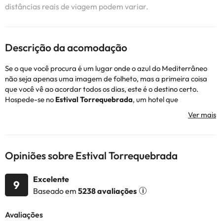
distâncias reais de viagem podem variar.
Descrição da acomodação
Se o que você procura é um lugar onde o azul do Mediterrâneo
não seja apenas uma imagem de folheto, mas a primeira coisa
que você vê ao acordar todos os dias, este é o destino certo.
Hospede-se no
Estival Torrequebrada
, um hotel que
recomendamos com total confiança, porque aqui é impossível
errar. Você encontra o equilíbrio perfeito entre um grande resort,
completo em todos os sentidos, e uma equipe acolhedora que faz
você se sentir em casa, só que numa versão de praia muito mais
bem equipada.
Opiniões sobre Estival Torrequebrada
A arte de não fazer nada… ou fazer tudo
Excelente
Aproveite um hotel que se adapta ao seu ritmo. Quer relaxar
9
Baseado em
5238 avaliações
completamente? Vá direto ao Wellness & Spa, desligue-se do
celular, desfrute da piscina aquecida e renove-se com uma
massagem daquelas que fazem você sair leve.