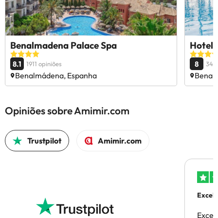
Benalmadena Palace Spa
Hotel
8.1
8
1911 opiniões
3461
Benalmádena, Espanha
Benal
Opiniões sobre Amimir.com
Trustpilot
Amimir.com
Excele
Excel