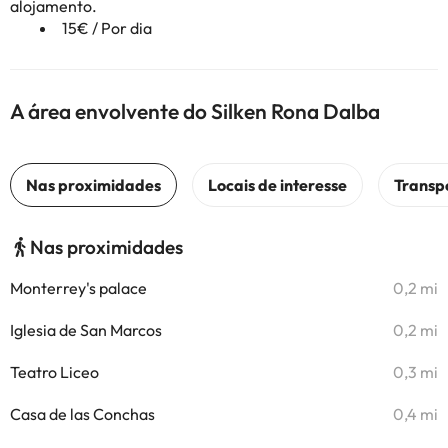
alojamento.
15€ / Por dia
A área envolvente do Silken Rona Dalba
Nas proximidades
Monterrey's palace
0,2 mi
Iglesia de San Marcos
0,2 mi
Teatro Liceo
0,3 mi
Casa de las Conchas
0,4 mi