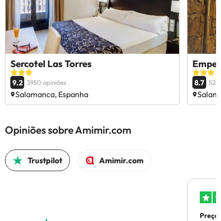
Sercotel Las Torres
Empera
9.2
8.7
3950 opiniões
5223
Salamanca, Espanha
Salam
Opiniões sobre Amimir.com
Trustpilot
Amimir.com
Preços