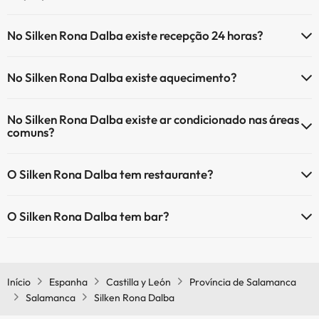
O Silken Rona Dalba oferece as seguintes actividades (algumas
No Silken Rona Dalba existe recepção 24 horas?
podem ser pagas):
Sim, o Silken Rona Dalba tem recepção 24 horas.
Serviço de massagens
No Silken Rona Dalba existe aquecimento?
Sim, o Silken Rona Dalba tem aquecimento nas áreas comuns.
No Silken Rona Dalba existe ar condicionado nas áreas
comuns?
Sim, o Silken Rona Dalba tem ar condicionado nas áreas comuns.
O Silken Rona Dalba tem restaurante?
Sim, o Silken Rona Dalba tem restaurante.
O Silken Rona Dalba tem bar?
Sim, o Silken Rona Dalba tem bar.
Início
Espanha
Castilla y León
Província de Salamanca
Salamanca
Silken Rona Dalba