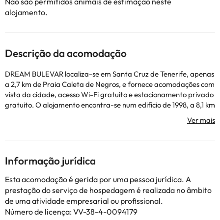
Não são permitidos animais de estimação neste
alojamento.
Descrição da acomodação
DREAM BULEVAR localiza-se em Santa Cruz de Tenerife, apenas
a 2,7 km de Praia Caleta de Negros, e fornece acomodações com
vista da cidade, acesso Wi-Fi gratuito e estacionamento privado
gratuito. O alojamento encontra-se num edifício de 1998, a 8,1 km
de Museu Militar Regional das Canárias e 12 km de Leal Theatre.
Este apartamento tem 2 quartos, uma sala de estar, uma
cozinha totalmente equipada com frigorífico e máquina de café,
e 2 casas de banho com bidé e chuveiro. Toalhas e roupa de
cama são providenciadas neste apartamento. DREAM BULEVAR
Informação jurídica
tem vários pontos de interesse populares nas suas proximidades,
incluindo Tenerife Espacio de las Artes, Museu Municipal de Belas
Esta acomodação é gerida por uma pessoa jurídica. A
Artes e Auditório de Tenerife. O aeroporto mais próximo é o
prestação do serviço de hospedagem é realizada no âmbito
Aeroporto de Tenerife Norte – Ciudad de La Laguna, que fica a
de uma atividade empresarial ou profissional.
12 km de DREAM BULEVAR.
Número de licença: VV-38-4-0094179
Esta propriedade não permite a realização de festas de