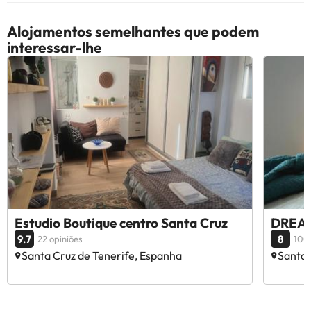
Alojamentos semelhantes que podem
interessar-lhe
Estudio Boutique centro Santa Cruz
DREA
9.7
8
22 opiniões
100 
Santa Cruz de Tenerife, Espanha
Santa 