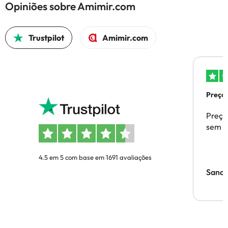
Opiniões sobre Amimir.com
Trustpilot
Amimir.com
Preços
Preço
sem p
4.5 em 5 com base em 1691 avaliações
Sandr