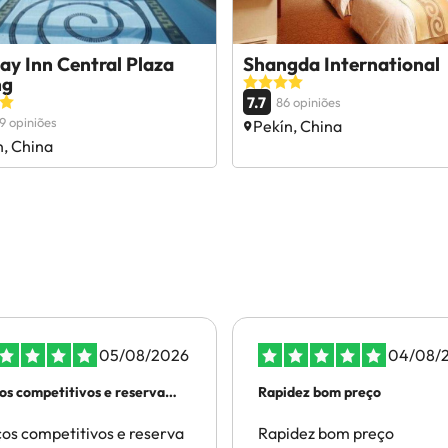
ay Inn Central Plaza
Shangda International
ng
7.7
86 opiniões
9 opiniões
Pekín, China
n, China
05/08/2026
04/08/
os competitivos e reserva
Rapidez bom preço
tuada…
os competitivos e reserva
Rapidez bom preço