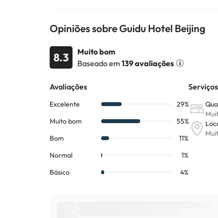
alojamento.. Para tornar a sua estadia verdadeirame
sauna, spa e massagista. As magníficas facilidades e
Opiniões sobre Guidu Hotel Beijing
Alguns dos serviços detalhados podem ser pagos. Voc
Muito bom
8.3
Baseado em
139 avaliações
Alguns dos serviços indicados podem ter custos adic
sujeitas a alterações por parte do alojamento. Se ti