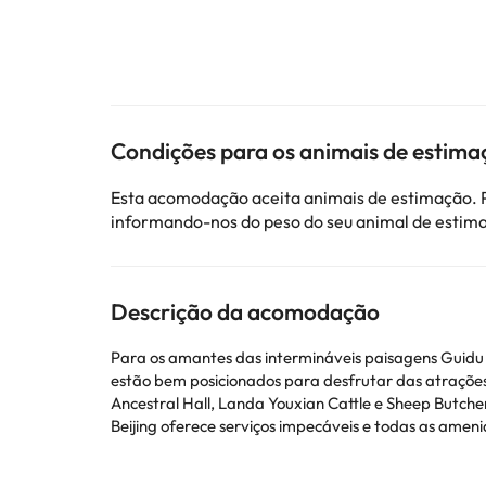
Condições para os animais de estima
Esta acomodação aceita animais de estimação. P
informando-nos do peso do seu animal de estim
Descrição da acomodação
Para os amantes das intermináveis paisagens Guidu H
estão bem posicionados para desfrutar das atrações 
Ancestral Hall, Landa Youxian Cattle e Sheep Butche
Beijing oferece serviços impecáveis e todas as ameni
quarto 24 horas, Wi-Fi gratuito nos quartos, Wi-Fi n
cada quarto. TV de tela plana, Wi-Fi, Wi-Fi gratui