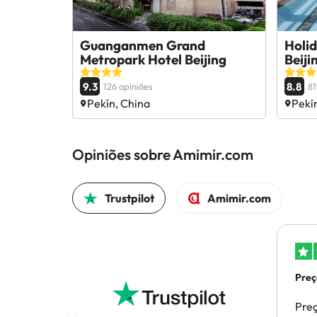
Guanganmen Grand
Holid
Metropark Hotel Beijing
Beiji
9.3
8.8
126 opiniões
81
Pekín, China
Pekí
Opiniões sobre Amimir.com
Trustpilot
Amimir.com
Preç
efe
Preç