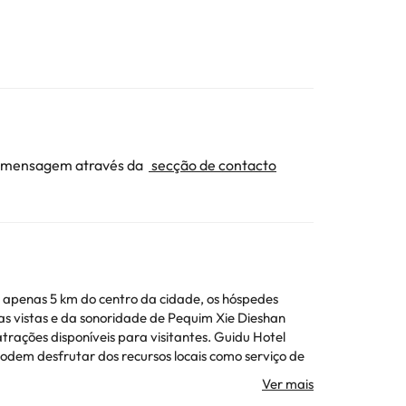
ma mensagem através da
secção de contacto
a apenas 5 km do centro da cidade, os hóspedes
as vistas e da sonoridade de Pequim Xie Dieshan
rações disponíveis para visitantes. Guidu Hotel
podem desfrutar dos recursos locais como serviço de
A atmosfera do Guidu Hotel Beijing é refletida em
 das comodidades que você pode encontrar neste