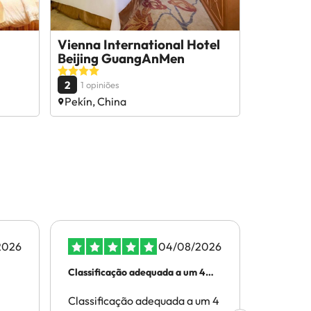
Vienna International Hotel
Beijing GuangAnMen
2
1 opiniões
Pekín, China
2026
04/08/2026
Classificação adequada a um 4
Muito efi
estrelas
Classificação adequada a um 4
Muito ef