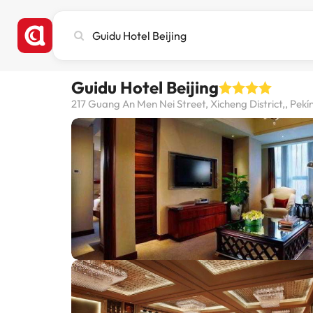
Pesquise
cidade,
hotel
ou
Guidu Hotel Beijing
destino
217 Guang An Men Nei Street, Xicheng District,, Pekí