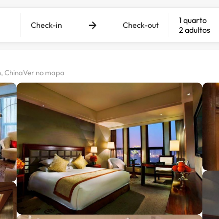
1 quarto
Check-in
Check-out
2 adultos
n, China
Ver no mapa