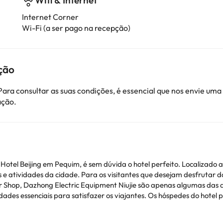
Wifi & Internet
Internet Corner
Wi-Fi (a ser pago na recepção)
ção
ara consultar as suas condições, é essencial que nos envie u
ação.
otel Beijing em Pequim, é sem dúvida o hotel perfeito. Localizado 
e atividades da cidade. Para os visitantes que desejam desfrutar d
r Shop, Dazhong Electric Equipment Niujie são apenas algumas das at
dades essenciais para satisfazer os viajantes. Os hóspedes do hotel 
os espaços públicos, parque de estacionamento, serviço de quartos. 
to, quartos para não fumantes, ar-condicionado são apenas algumas