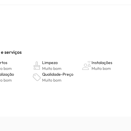
nte inesquecível, o hotel oferece maravilhosas instalações recreati
 a excelente localização do hotel Guidu Hotel Beijing são a base perf
ê pode verificar suas taxas diretamente no estabelecimento. Esta i
ionais. Pode consultar os respetivos preços diretamente junto do al
ver alguma dúvida, contacte-nos.