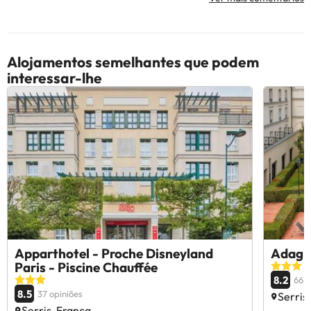
Alojamentos semelhantes que podem
interessar-lhe
Apparthotel - Proche Disneyland
Adagio
Paris - Piscine Chauffée
8.2
6679
8.5
37 opiniões
Serris
Serris, França