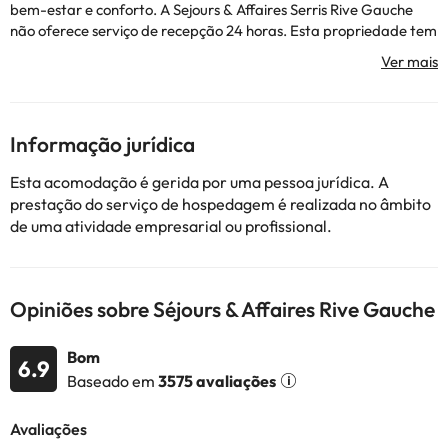
bem-estar e conforto. A Sejours & Affaires Serris Rive Gauche
não oferece serviço de recepção 24 horas. Esta propriedade tem
um quarto especialmente projetado para famílias que inclui um
berço para crianças. Esta propriedade aceita animais de
estimação com peso até 5 kg. Tem estacionamento. Alguns
desses serviços podem incorrer em um custo adicional.
Informação jurídica
Alguns dos serviços detalhados podem ser pagos. Você pode
Esta acomodação é gerida por uma pessoa jurídica. A
verificar suas taxas diretamente no estabelecimento. Esta
prestação do serviço de hospedagem é realizada no âmbito
informação está sujeita a alterações pelo alojamento.
de uma atividade empresarial ou profissional.
Alguns dos serviços indicados podem ter custos adicionais. Pode
consultar os respetivos preços diretamente junto do alojamento.
Opiniões sobre Séjours & Affaires Rive Gauche
Todas as informações desta página estão sujeitas a alterações
por parte do alojamento. Se tiver alguma dúvida, contacte-nos.
Bom
6.9
Baseado em
3575 avaliações