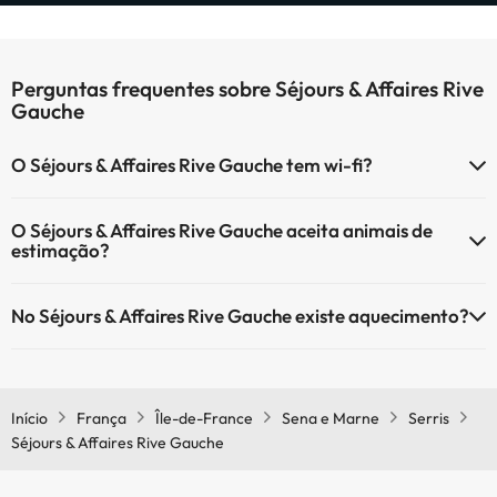
Perguntas frequentes sobre Séjours & Affaires Rive
Gauche
O Séjours & Affaires Rive Gauche tem wi-fi?
O Séjours & Affaires Rive Gauche tem Wi-Fi.
O Séjours & Affaires Rive Gauche aceita animais de
estimação?
O Séjours & Affaires Rive Gauche aceita animais de estimação
No Séjours & Affaires Rive Gauche existe aquecimento?
(sujeito a pedido e com pagamento directo no local). Consulte as
condições.
Sim, o Séjours & Affaires Rive Gauche tem aquecimento nas áreas
comuns.
Início
França
Île-de-France
Sena e Marne
Serris
Séjours & Affaires Rive Gauche