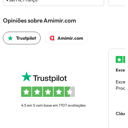
Opiniões sobre Amimir.com
Trustpilot
Amimir.com
Excele
Excel
Proces
4.5 em 5 com base em 1707 avaliações
Cláud