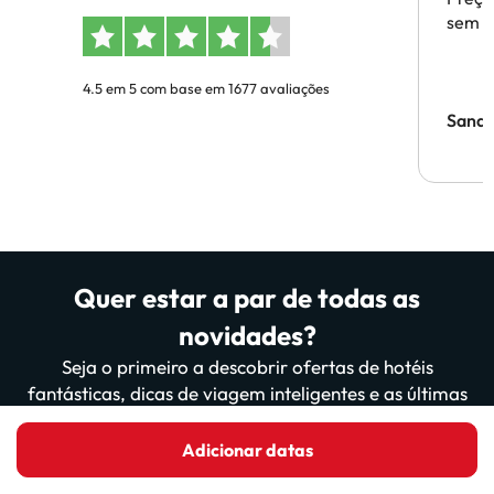
sem p
4.5 em 5 com base em 1677 avaliações
Sandr
Quer estar a par de todas as
novidades?
Seja o primeiro a descobrir ofertas de hotéis
fantásticas, dicas de viagem inteligentes e as últimas
actualizações do nosso sítio Web e da nossa aplicação!
Mais de 200 000 viajantes já nos lêem.
Adicionar datas