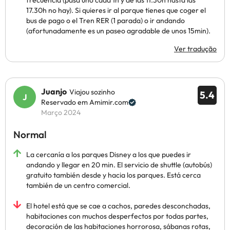
frecuencia (pasa uno cada 1h y de las 11.30h hasta las
17.30h no hay). Si quieres ir al parque tienes que coger el
bus de pago o el Tren RER (1 parada) o ir andando
(afortunadamente es un paseo agradable de unos 15min).
Ver tradução
Juanjo
Viajou sozinho
5.4
Reservado em Amimir.com
Março 2024
Normal
La cercanía a los parques Disney a los que puedes ir
andando y llegar en 20 min. El servicio de shuttle (autobús)
gratuito también desde y hacia los parques. Está cerca
también de un centro comercial.
El hotel está que se cae a cachos, paredes desconchadas,
habitaciones con muchos desperfectos por todas partes,
decoración de las habitaciones horrorosa, sábanas rotas,