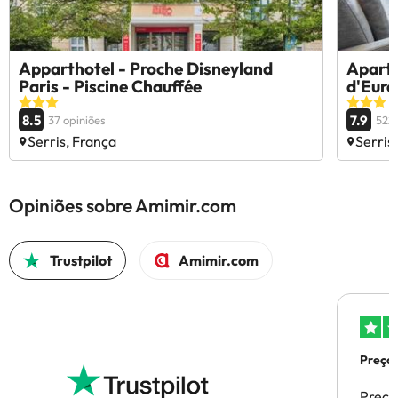
Apparthotel - Proche Disneyland
Aparth
Paris - Piscine Chauffée
d'Euro
8.5
7.9
37 opiniões
5227
Serris, França
Serris
Opiniões sobre Amimir.com
Trustpilot
Amimir.com
Preços
Preço