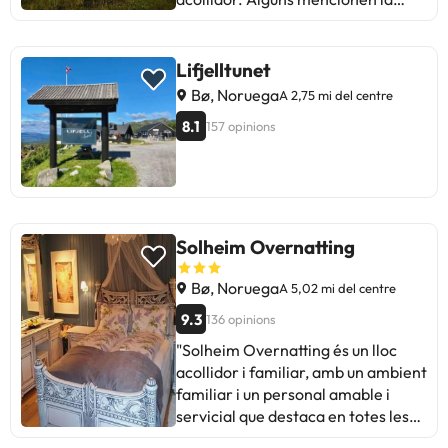
manca d'aïllament acústic i
problemes de temperatura a les
habitacions. En general, el
Lifjelltunet
personal és amable i servicial.
Bø, Noruega
A 2,75 mi del centre
Ideal per a parelles que busquen
8.1
157 opinions
una escapada tranquil·la."
Solheim Overnatting
Bø, Noruega
A 5,02 mi del centre
9.3
136 opinions
"Solheim Overnatting és un lloc
acollidor i familiar, amb un ambient
familiar i un personal amable i
servicial que destaca en totes les
ressenyes. Els hostes valoren