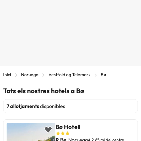
Inici
Noruega
Vestfold og Telemark
Bø
Tots els nostres hotels a Bø
7 allotjaments
disponibles
Bø Hotell
Bø, Noruega
A 2,65 mi del centre