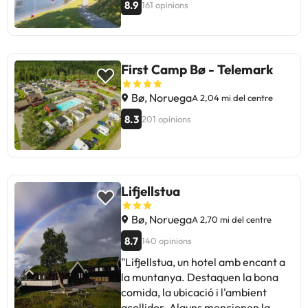
8.9
161 opinions
First Camp Bø - Telemark
Bø, Noruega
A 2,04 mi del centre
8.3
201 opinions
Lifjellstua
Bø, Noruega
A 2,70 mi del centre
8.7
140 opinions
"Lifjellstua, un hotel amb encant a
la muntanya. Destaquen la bona
comida, la ubicació i l'ambient
acollidor. Alguns mencionen la