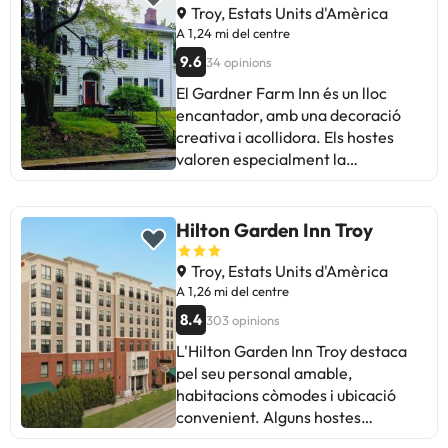
una bona elecció. Ideal per a
Troy, Estats Units d'Amèrica
aquells que busquen comoditat i un
A 1,24 mi del centre
ambient acollidor.
9.6
34 opinions
El Gardner Farm Inn és un lloc
encantador, amb una decoració
creativa i acollidora. Els hostes
valoren especialment la
hospitalitat de John, l'amable
amfitrió. Destaquen la neteja, la
comoditat de les habitacions i la
Hilton Garden Inn Troy
deliciosa menjar casolana. Alguns
mencionen el soroll del trànsit
Troy, Estats Units d'Amèrica
proper, però en general, les
A 1,26 mi del centre
experiències són molt positives.
8.4
303 opinions
Ideal per a aquells que busquen un
L'Hilton Garden Inn Troy destaca
ambient acollidor i únic a prop del
pel seu personal amable,
centre de Troy. Un lloc per tornar i
habitacions còmodes i ubicació
sentir-se com a casa!
convenient. Alguns hostes
mencionen problemes de soroll