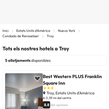
Inici
Estats Units d'Amèrica
Nueva York
Condado de Rensselaer
Troy
Tots els nostres hotels a Troy
5 allotjaments
disponibles
Best Western PLUS Franklin
Square Inn
Troy, Estats Units d'Amèrica
A 0,39 mi del centre
8.8
264 opinions