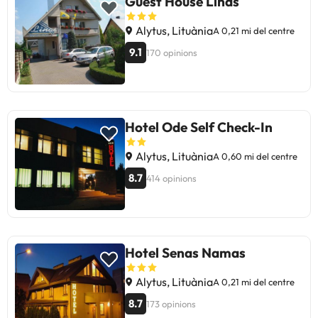
Guest House Linas
Alytus, Lituània
A 0,21 mi del centre
9.1
170 opinions
Hotel Ode Self Check-In
Alytus, Lituània
A 0,60 mi del centre
8.7
414 opinions
Hotel Senas Namas
Alytus, Lituània
A 0,21 mi del centre
8.7
173 opinions