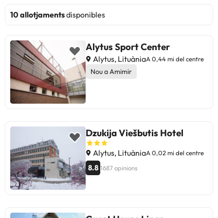
10 allotjaments
disponibles
Alytus Sport Center
Alytus, Lituània
A 0,44 mi del centre
Nou a Amimir
Dzukija Viešbutis Hotel
Alytus, Lituània
A 0,02 mi del centre
8.8
1687 opinions