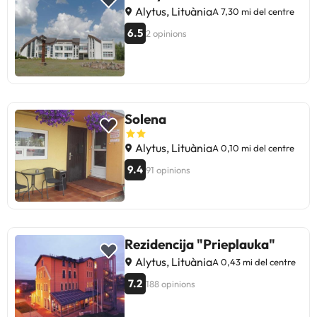
Alytus, Lituània
A 7,30 mi del centre
6.5
2 opinions
Solena
Alytus, Lituània
A 0,10 mi del centre
9.4
91 opinions
Rezidencija "Prieplauka"
Alytus, Lituània
A 0,43 mi del centre
7.2
188 opinions