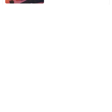
Més ciutats a prop Alytus
Vilkanastrai
1 hotels
Avantatges de reservar amb Amimir.com!
Experts en viatges i hotels
Des del 2002 presents amb altres webs d'èxit com
Esquiades.com i Buscounchollo.com.