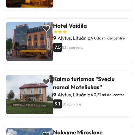
Hotel Vaidila
Alytus, Lituània
A 0,16 mi del centre
7.5
531 opinions
Kaimo turizmas "Sveciu
namai Moteliukas"
Alytus, Lituània
A 3,51 mi del centre
9.1
28 opinions
Nakvyne Miroslave