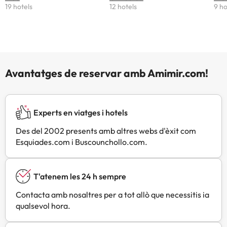
19 hotels
12 hotels
9 ho
Avantatges de reservar amb Amimir.com!
Experts en viatges i hotels
Des del 2002 presents amb altres webs d'èxit com
Esquiades.com i Buscounchollo.com.
T'atenem les 24 h sempre
Contacta amb nosaltres per a tot allò que necessitis ia
qualsevol hora.