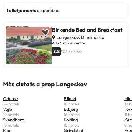
1 allotjaments
disponibles
Birkende Bed and Breakfast
Langeskov, Dinamarca
A 1,65 mi del centre
8.8
308 opinions
Més ciutats a prop Langeskov
Odense
Billund
Mid
34 hotels
18 hotels
12 h
Vejle
Esbjerg
Ton
19 hotels
16 hotels
11 h
Svendborg
Kolding
Ker
19 hotels
15 hotels
9 ho
Ribe
Grindsted
Fre