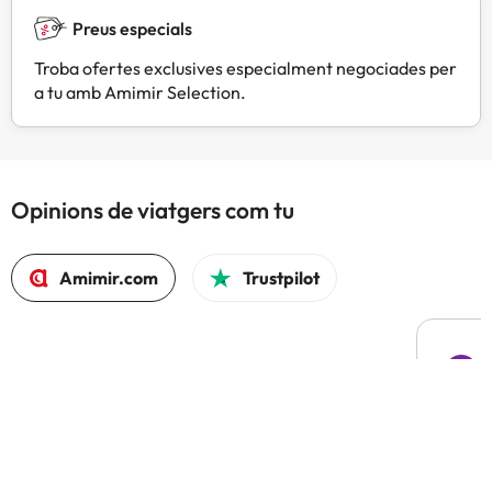
Preus especials
Troba ofertes exclusives especialment negociades per
a tu amb Amimir Selection.
Opinions de viatgers com tu
Amimir.com
Trustpilot
L
F
Hem t
compa
El 97% tornaria a reservar amb Amimir.com