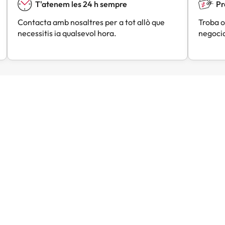
T'atenem les 24 h sempre
Pr
Contacta amb nosaltres per a tot allò que
Troba o
necessitis ia qualsevol hora.
negocia
Lou
Angels
A
Fa 1 dia
Fa 2 dies
trobat un molt bon preu
Tot molt bé
omparació a altres
taformes.