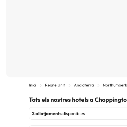
Inici
Regne Unit
Anglaterra
Northumberl
Tots els nostres hotels a Choppingt
2 allotjaments
disponibles