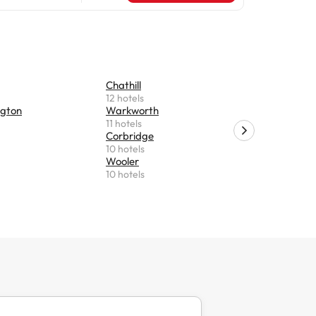
a carretera i
ons
da sense
Chathill
Otterburn
12 hotels
8 hotels
ngton
Warkworth
Slaley
11 hotels
6 hotels
Corbridge
Lowick
10 hotels
5 hotels
Wooler
Felton
10 hotels
5 hotels