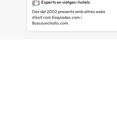
Experts en viatges i hotels
Des del 2002 presents amb altres webs
d'èxit com Esquiades.com i
Buscounchollo.com.
Opinions de viatgers com tu
Amimir.com
Trustpilot
L
Hem 
en c
pla