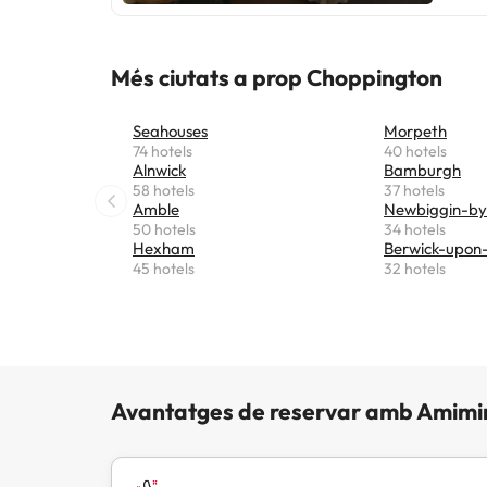
equipat
detalls
modern
Més ciutats a prop Choppington
compli
Seahouses
Morpeth
74 hotels
40 hotels
Alnwick
Bamburgh
58 hotels
37 hotels
Amble
Newbiggin-by
50 hotels
34 hotels
Hexham
Berwick-upon
45 hotels
32 hotels
Avantatges de reservar amb Amimi