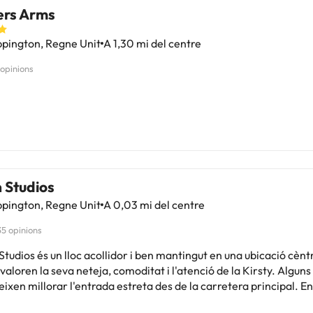
ers Arms
pington, Regne Unit
A 1,30 mi del centre
 opinions
 Studios
pington, Regne Unit
A 0,03 mi del centre
35 opinions
tudios és un lloc acollidor i ben mantingut en una ubicació cèntr
valoren la seva neteja, comoditat i l'atenció de la Kirsty. Alguns
ixen millorar l'entrada estreta des de la carretera principal. En
er a viatgers de negocis i turistes que busquen un allotjament c