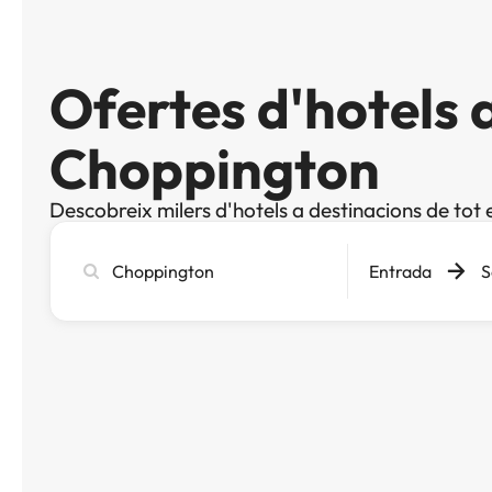
Ofertes d'hotels 
Choppington
Descobreix milers d'hotels a destinacions de tot 
Cerca
Entrada
S
ciutat,
hotel
o
destinació