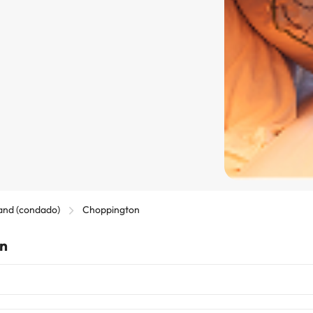
and (condado)
Choppington
on