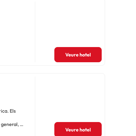
Veure hotel
ica. Els
 general, és
Veure hotel
òmode i