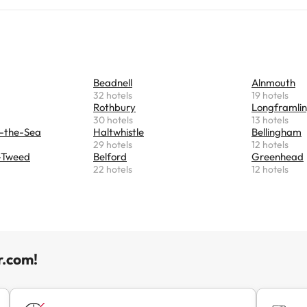
 per autoabastir-se. Tot i que hi ha comentaris sobre soroll de l
 menors, la majoria destaca la qualitat del servei i les instal·laci
es. Perfecte per explorar Northumberland i gaudir d'una esta
cacions."
Beadnell
Alnmouth
32 hotels
19 hotels
Rothbury
Longframli
30 hotels
13 hotels
-the-Sea
Haltwhistle
Bellingham
29 hotels
12 hotels
-Tweed
Belford
Greenhead
22 hotels
12 hotels
r.com!