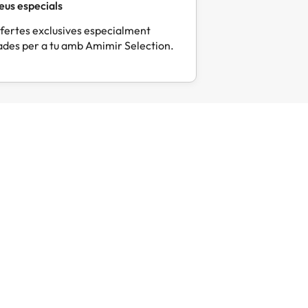
eus especials
fertes exclusives especialment
des per a tu amb Amimir Selection.
Mercè
Eli
M
E
Fa 4 dies
Fa 
Tot molt correcte i pràctic
Tot perf