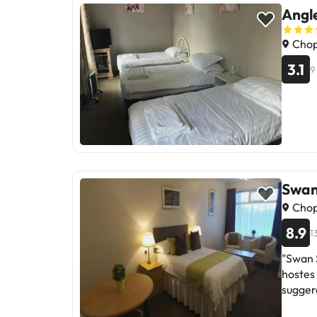
Angl
Chop
3.1
9
Swan
Chop
8.9
1
"Swan S
hostes 
suggere
ideal p