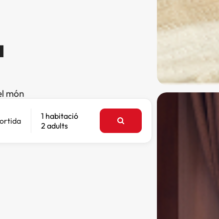
a
el món
1 habitació
ortida
2 adults