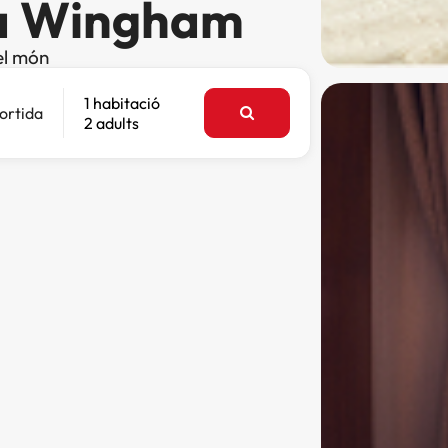
 a Wingham
el món
1 habitació
ortida
2 adults