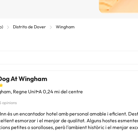
o)
Distrito de Dover
Wingham
Dog At Wingham
ham, Regne Unit
A 0,24 mi del centre
5 opinions
 Inn és un encantador hotel amb personal amable i eficient. Des
el·lent esmorzar i el menjar de qualitat. Alguns hostes esmente
ions petites o sorolloses, però l'ambient històric i el menjar ex
sen. Ideal per a amants de la gastronomia i amb personal atent