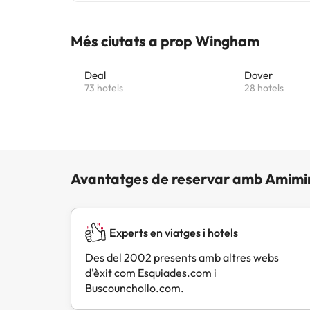
acollid
resum, 
un ambi
Més ciutats a prop Wingham
Deal
Dover
73 hotels
28 hotels
Avantatges de reservar amb Amimi
Experts en viatges i hotels
Des del 2002 presents amb altres webs
d'èxit com Esquiades.com i
Buscounchollo.com.