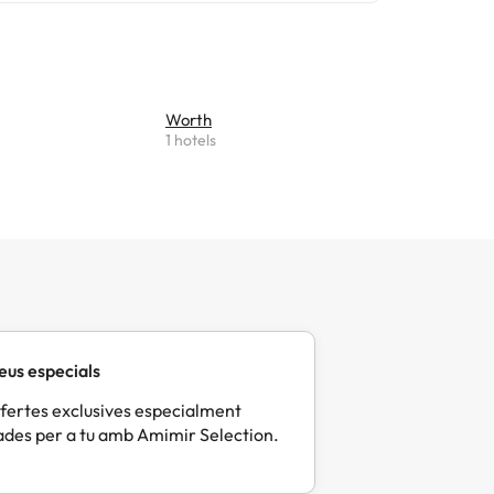
illores. En
ria única i
Worth
1 hotels
eus especials
fertes exclusives especialment
des per a tu amb Amimir Selection.