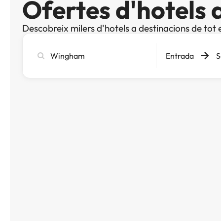
Ofertes d'hotels
Descobreix milers d'hotels a destinacions de tot 
Cerca
Entrada
S
ciutat,
hotel
o
destinació