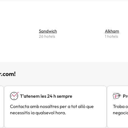
or per gaudir, tot i que algunes habitacions podrien necessitar m
una bona opció per a aquells que busquen una experiència culinà
ent acollidor.
Sandwich
Alkham
26 hotels
1 hotels
r.com!
T'atenem les 24 h sempre
Pr
Contacta amb nosaltres per a tot allò que
Troba o
necessitis ia qualsevol hora.
negocia