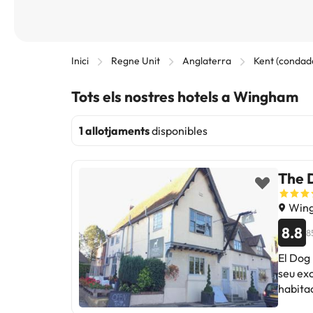
Inici
Regne Unit
Anglaterra
Kent (condad
Tots els nostres hotels a Wingham
1 allotjaments
disponibles
The 
Wing
8.8
8
El Dog
seu exc
habitac
compen