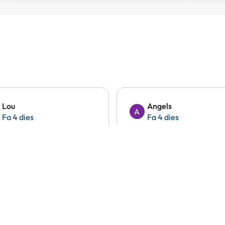
Lou
Angels
A
Fa 4 dies
Fa 4 dies
trobat un molt bon preu
Tot molt bé
omparació a altres
taformes.