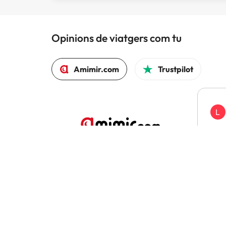
Opinions de viatgers com tu
Amimir.com
Trustpilot
L
Hem 
en c
pla
El 97% tornaria a reservar amb Amimir.com