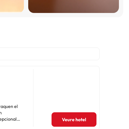
taquen el
n
cepcional
Veure hotel
. Un lloc