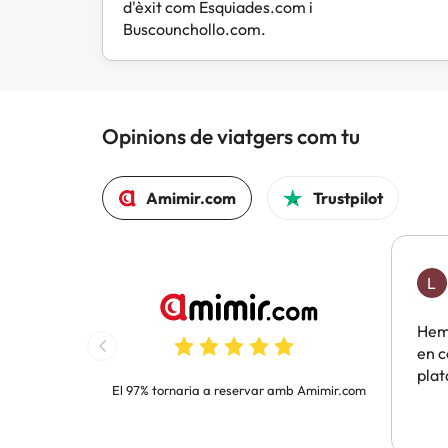
d'èxit com Esquiades.com i
Buscounchollo.com.
Opinions de viatgers com tu
Amimir.com
Trustpilot
L
Hem 
en c
pla
El 97% tornaria a reservar amb Amimir.com