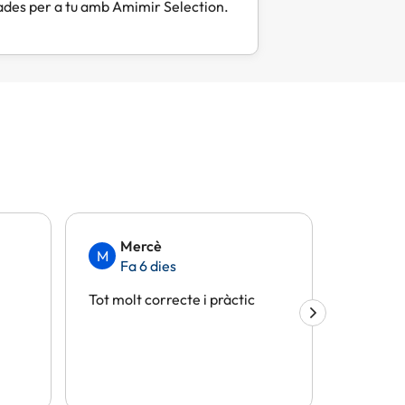
des per a tu amb Amimir Selection.
Mercè
Eli
M
E
Fa 6 dies
Fa 
Tot molt correcte i pràctic
Tot perf