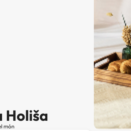
a Holiša
el món