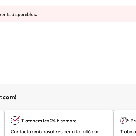
ments disponibles.
r.com!
T'atenem les 24 h sempre
Pr
Contacta amb nosaltres per a tot allò que
Troba o