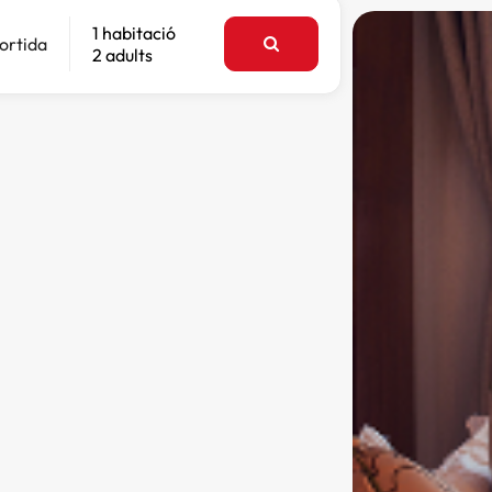
1 habitació
ortida
2 adults