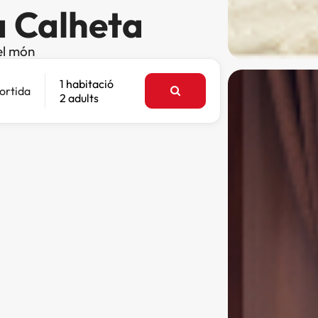
a Calheta
el món
1 habitació
ortida
2 adults