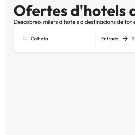
Ofertes d'hotels 
Descobreix milers d'hotels a destinacions de tot 
Cerca
Entrada
S
ciutat,
hotel
o
destinació