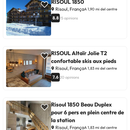
RISOUL 1850
Risoul, França
A 1,90 mi del centre
8.8
15 opinions
RISOUL Altaïr Jolie T2
confortable skis aux pieds
Risoul, França
A 1,83 mi del centre
7.6
20 opinions
Risoul 1850 Beau Duplex
pour 6 pers en plein centre de
la station
Risoul, França
A 1,83 mi del centre