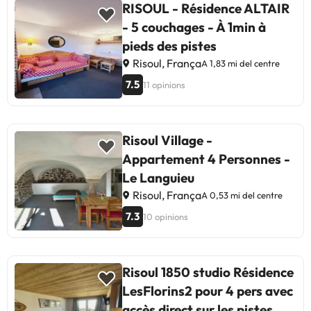
RISOUL - Résidence ALTAIR
- 5 couchages - À 1min à
pieds des pistes
Risoul, França
A 1,83 mi del centre
7.5
11 opinions
Risoul Village -
Appartement 4 Personnes -
Le Languieu
Risoul, França
A 0,53 mi del centre
7.3
10 opinions
Risoul 1850 studio Résidence
LesFlorins2 pour 4 pers avec
accès direct sur les pistes