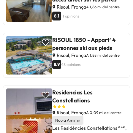
Risoul, França
A 1,86 mi del centre
8.1
11 opinions
RISOUL 1850 - Appart' 4
personnes ski aux pieds
Risoul, França
A 1,88 mi del centre
8.9
48 opinions
Residencias Les
Constellations
Risoul, França
A 0,09 mi del centre
Nou a Amimir
Les Residències Constellations ***,