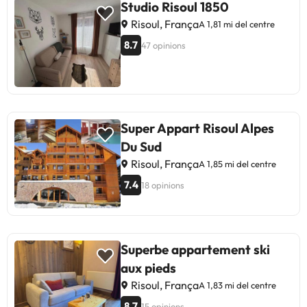
Studio Risoul 1850
Risoul, França
A 1,81 mi del centre
8.7
47 opinions
Super Appart Risoul Alpes
Du Sud
Risoul, França
A 1,85 mi del centre
7.4
18 opinions
Superbe appartement ski
aux pieds
Risoul, França
A 1,83 mi del centre
8.7
15 opinions