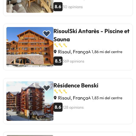
8.6
30 opinions
RisoulSki Antarès - Piscine et
Sauna
Risoul, França
A 1,86 mi del centre
8.5
369 opinions
Résidence Benski
Risoul, França
A 1,83 mi del centre
8.6
128 opinions