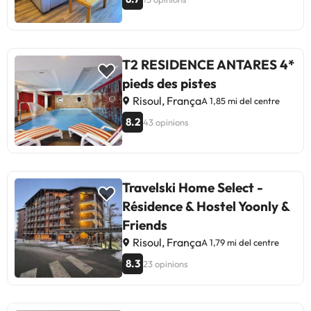
T2 RESIDENCE ANTARES 4*
pieds des pistes
Risoul, França
A 1,85 mi del centre
8.2
43 opinions
Travelski Home Select -
Résidence & Hostel Yoonly &
Friends
Risoul, França
A 1,79 mi del centre
8.3
23 opinions