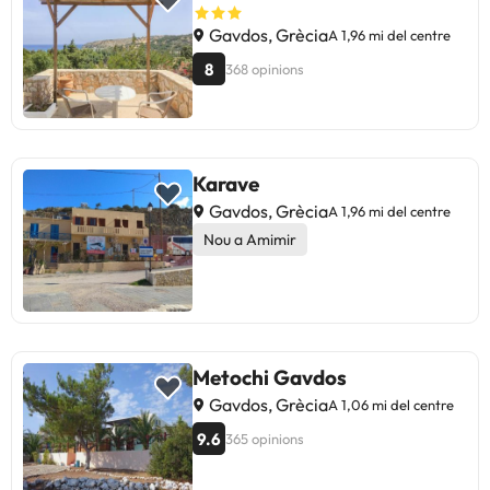
Gavdos, Grècia
A 1,96 mi del centre
8
368 opinions
Karave
Gavdos, Grècia
A 1,96 mi del centre
Nou a Amimir
Metochi Gavdos
Gavdos, Grècia
A 1,06 mi del centre
9.6
365 opinions