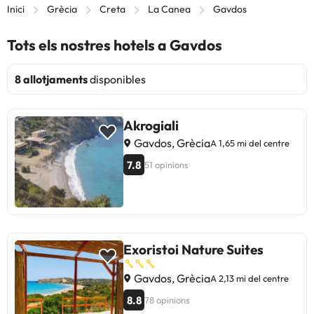
Inici
Grècia
Creta
La Canea
Gavdos
Tots els nostres hotels a Gavdos
8 allotjaments
disponibles
Akrogiali
Gavdos, Grècia
A 1,65 mi del centre
7.8
51 opinions
Exoristoi Nature Suites
Gavdos, Grècia
A 2,13 mi del centre
8.8
78 opinions