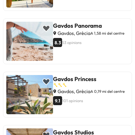
Gavdos Panorama
Gavdos, Grècia
A 1,58 mi del centre
8.3
53 opinions
Gavdos Princess
Gavdos, Grècia
A 0,19 mi del centre
9.1
101 opinions
Gavdos Studios