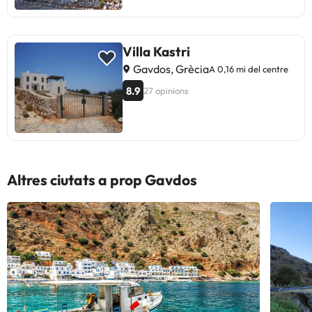
Villa Kastri
Gavdos, Grècia
A 0,16 mi del centre
8.9
27 opinions
Altres ciutats a prop Gavdos