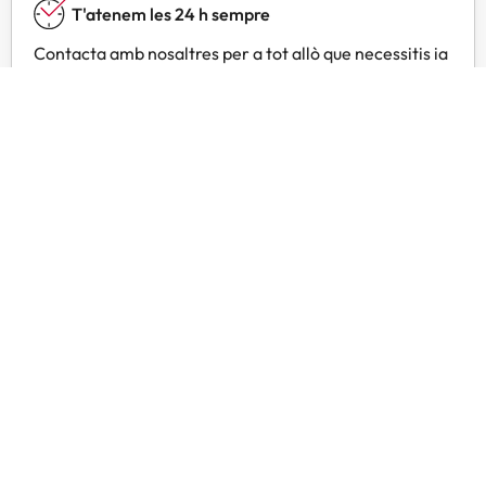
T'atenem les 24 h sempre
Contacta amb nosaltres per a tot allò que necessitis ia
qualsevol hora.
Preus especials
Troba ofertes exclusives especialment negociades per
a tu amb Amimir Selection.
Opinions de viatgers com tu
Amimir.com
Trustpilot