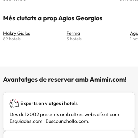
Més ciutats a prop Agios Georgios
Makry Gialos
Ferma
Agi
89 hotels
3 hotels
1 ho
Avantatges de reservar amb Amimir.com!
Experts en viatges i hotels
Des del 2002 presents amb altres webs d'èxit com
Esquiades.com i Buscounchollo.com.