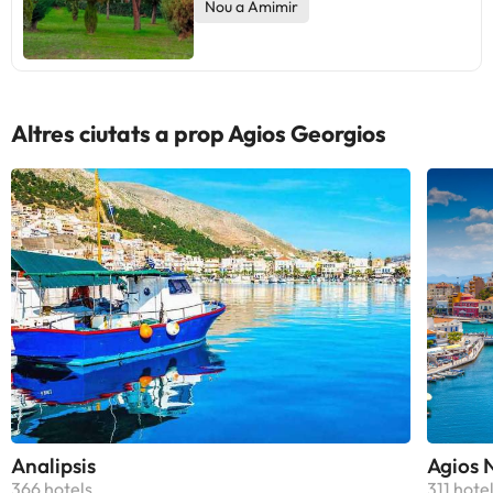
Nou a Amimir
Altres ciutats a prop Agios Georgios
Analipsis
Agios 
366 hotels
311 hote